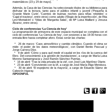
matemáticos (23 y 24 de mayo).
Además, la Casa de las Ciencias ha seleccionado títulos de su biblioteca para
disfrutar de la lectura, tanto para el público infantil y juvenil (‘Pequeña &
Grande Marie Curie’, ‘Cuentos de buenas noches para niñas rebeldes’ o
‘Cajal el travieso’, entre otros) como adulto (‘Elogio de la imperfección’, de Rita
Levi-Montalcini’ o ‘Vidas de Margarita Salas’, de Mª Luisa Maillard y Jesusa
Álvarez, entre otros).
Ciclo de conferencias ‘La Ciencia de hoy’
La programación de primavera de este espacio municipal se completa con el
ciclo de conferencias ‘La Ciencia de hoy’, con sesiones a las 19:30 horas con
entrada libre hasta completar aforo. Estas serán las charlas:
* 26 de marzo: ‘Caos atmosférico y cambio climático. Cuando el clima se
mide: el poder de los datos meteorológicos’, con Daniel Benito Pascual y
Jorge Carrera Díez.
* 9 de abril: ‘Cómo y para qué medir el caudal en los ríos de la cuenca del
Ebro. Del conocimiento a la gestión de inundaciones’, a cargo de María Luisa
Moreno Santaengracia y José Ramón Sánchez Puertas.
* 16 de abril: ‘Tras la vida privada de la vid’, con José Luis Martínez Olarte.
* 23 de abril: ‘Conviviendo con la IA’, a cargo de José María Íñigo Mendoza.
* 30 de abril: ‘El espejismo de la mayoría’, a cargo de Eduardo Sáenz de
Cabezón Irigaray.
/SPOONFUL