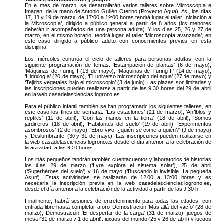
En el mes de marzo, se desarrollarán varios talleres sobre Microscopía e
Imagen, de la mano de Antonio Guillén Oterino (Proyecto Agua). Así, los días
17, 18 y 19 de marzo, de 17:00 a 19:00 horas tendrá lugar el taller ‘Iniciación a
la Microscopía’, dirigido a público general a partir de 8 años (los menores
deberán ir acompañados de una persona adulta). Y los días 25, 26 y 27 de
marzo, en el mismo horario, tendrá lugar el taller ‘Microscopía avanzada’, en
este caso dirigido a público adulto con conocimientos previos en esta
disciplina.
Los miércoles continúa el ciclo de talleres para personas adultas, con la
siguiente programación de temas: ‘Estampación de plantas’ (6 de mayo),
‘Máquinas de Turing I (13 de mayo), ‘Máquinas de Turing II’ (14 de mayo),
‘Hidrología’ (20 de mayo), ‘El universo microscópico del agua’ (27 de mayo) y
‘Tejidos vegetales bajo el microscopio’ (3 de junio). Las plazas son limitadas y
las inscripciones pueden realizarse a partir de las 9:30 horas del 29 de abril
en la web casadelasciencias.logrono.es
Para el público infantil también se han programado los siguientes talleres, en
este caso los fines de semana: ‘Las estaciones’ (21 de marzo), ‘Anfibios y
reptiles’ (11 de abril), ‘Con las manos en la tierra’ (18 de abril), ‘Somos
jardineros’ (18 de abril), ‘Habitantes del suelo’ (19 de abril), ‘Experimentos
asombrosos’ (2 de mayo), ‘Ebro vivo, ¿quién se come a quién?’ (9 de mayo)
y ‘Deslumbrante’ (30 y 31 de mayo). Las inscripciones pueden realizarse en
la web casadelasciencias.logrono.es desde el día anterior a la celebración de
la actividad, a las 9:30 horas.
Los más pequeños tendrán también cuentacuentos y laboratorios de historias
los días 29 de marzo (‘Lyra explora el sistema solar’), 25 de abril
(‘Superhéroes del suelo’) y 16 de mayo (‘Buscando lo invisible. La pequeña
Asun’). Estas actividades se realizarán de 12:00 a 13:00 horas y es
necesaria la inscripción previa en la web casadelasciencias.logrono.es,
desde el día anterior a la celebración de la actividad a partir de las 9:30 h.
Finalmente, habrá sesiones de entretenimiento para todas las edades, con
entrada libre hasta completar aforo: Demostración ‘Más allá del vacío’ (28 de
marzo), Demostración ‘El despertar de la carga’ (31 de marzo), juegos de
mesa (31 de marzo y 1 de abril), juegos del mundo (25 y 26 de abril) y juegos