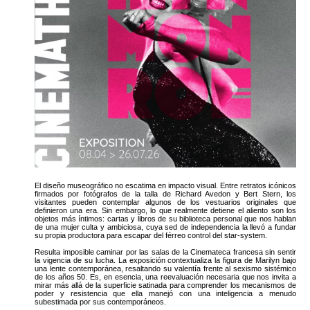
El diseño museográfico no escatima en impacto visual. Entre retratos icónicos
firmados por fotógrafos de la talla de Richard Avedon y Bert Stern, los
visitantes pueden contemplar algunos de los vestuarios originales que
definieron una era. Sin embargo, lo que realmente detiene el aliento son los
objetos más íntimos: cartas y libros de su biblioteca personal que nos hablan
de una mujer culta y ambiciosa, cuya sed de independencia la llevó a fundar
su propia productora para escapar del férreo control del star-system.
Resulta imposible caminar por las salas de la Cinemateca francesa sin sentir
la vigencia de su lucha. La exposición contextualiza la figura de Marilyn bajo
una lente contemporánea, resaltando su valentía frente al sexismo sistémico
de los años 50. Es, en esencia, una reevaluación necesaria que nos invita a
mirar más allá de la superficie satinada para comprender los mecanismos de
poder y resistencia que ella manejó con una inteligencia a menudo
subestimada por sus contemporáneos.