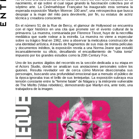
nacimiento, el eje sobre el cual sigue girando la fascinación colectiva por el
séptimo arte. La Cinémathèque Française ha inaugurado esta semana la
esperada exposición 'Marilyn Monroe: 100 ans!', una retrospectiva que busca
despojar a la mujer del mito para devolverle, por fin, su estatus de actriz
técnica y creadora consciente.
En el número 51 de la Rue de Bercy, el glamour de Hollywood se encuentra
con el rigor histórico en una cita que promete ser el evento cultural de la
primavera. La muestra, comisariada por Florence Tissot, huye de la necrofilia
mediática que suele rodear a la estrella. La muestra no viene a especular
sobre su trágico final en 1962, sino a observar la meticulosa construcción de
una identidad artística. A través de fragmentos de sus más de treinta películas
y documentos inéditos, la exposición revela a una Norma Jeane que estudió
incansablemente su oficio, desafiando el encasillamiento de "rubia tonta"
impuesto por los grandes estudios como la 20th Century Fox.
Uno de los puntos álgidos del recorrido es la sección dedicada a su etapa en
el Actors Studio, donde se analizan sus anotaciones personales sobre los
guiones. Resulta revelador ver de cerca cómo Monroe diseccionaba sus
personajes, buscando una profundidad emocional que a menudo el público de
la época ignoraba tras el brillo de sus lentejuelas. La exposición subraya esa
tensión constante entre la "femme fatale" de Niágara y la intérprete vulnerable
de The Misfits (Vidas rebeldes), demostrando que Marilyn era, ante todo, una
trabajadora de la imagen.