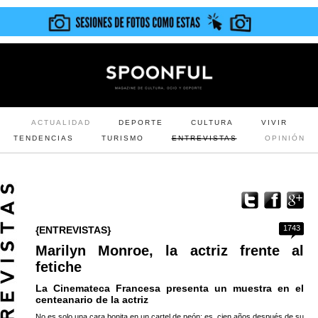
ACTUALIDAD
DEPORTE
CULTURA
VIVIR
TENDENCIAS
TURISMO
ENTREVISTAS
OPINIÓN
1743
{ENTREVISTAS}
Marilyn Monroe, la actriz frente al
fetiche
La Cinemateca Francesa presenta un muestra en el
centeanario de la actriz
No es solo una cara bonita en un cartel de neón; es, cien años después de su