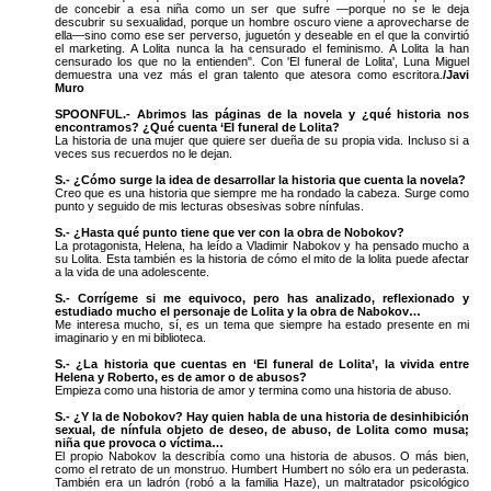
de concebir a esa niña como un ser que sufre —porque no se le deja
descubrir su sexualidad, porque un hombre oscuro viene a aprovecharse de
ella—sino como ese ser perverso, juguetón y deseable en el que la convirtió
el marketing. A Lolita nunca la ha censurado el feminismo. A Lolita la han
censurado los que no la entienden". Con 'El funeral de Lolita', Luna Miguel
demuestra una vez más el gran talento que atesora como escritora.
/Javi
Muro
SPOONFUL.- Abrimos las páginas de la novela y ¿qué historia nos
encontramos? ¿Qué cuenta ‘El funeral de Lolita?
La historia de una mujer que quiere ser dueña de su propia vida. Incluso si a
veces sus recuerdos no le dejan.
S.- ¿Cómo surge la idea de desarrollar la historia que cuenta la novela?
Creo que es una historia que siempre me ha rondado la cabeza. Surge como
punto y seguido de mis lecturas obsesivas sobre nínfulas.
S.- ¿Hasta qué punto tiene que ver con la obra de Nobokov?
La protagonista, Helena, ha leído a Vladimir Nabokov y ha pensado mucho a
su Lolita. Esta también es la historia de cómo el mito de la lolita puede afectar
a la vida de una adolescente.
S.- Corrígeme si me equivoco, pero has analizado, reflexionado y
estudiado mucho el personaje de Lolita y la obra de Nabokov…
Me interesa mucho, sí, es un tema que siempre ha estado presente en mi
imaginario y en mi biblioteca.
S.- ¿La historia que cuentas en ‘El funeral de Lolita’, la vivida entre
Helena y Roberto, es de amor o de abusos?
Empieza como una historia de amor y termina como una historia de abuso.
S.- ¿Y la de Nobokov? Hay quien habla de una historia de desinhibición
sexual, de nínfula objeto de deseo, de abuso, de Lolita como musa;
niña que provoca o víctima…
El propio Nabokov la describía como una historia de abusos. O más bien,
como el retrato de un monstruo. Humbert Humbert no sólo era un pederasta.
También era un ladrón (robó a la familia Haze), un maltratador psicológico