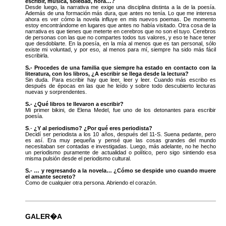
escribir, música, soledad, hora…?
Desde luego, la narrativa me exige una disciplina distinta a la de la poesía.
Además de una formación más dura, que antes no tenía. Lo que me interesa
ahora es ver cómo la novela influye en mis nuevos poemas. De momento
estoy encontrándome en lugares que antes no había visitado. Otra cosa de la
narrativa es que tienes que meterte en cerebros que no son el tuyo. Cerebros
de personas con las que no compartes todos tus valores, y eso te hace tener
que desdoblarte. En la poesía, en la mía al menos que es tan personal, sólo
existe mi voluntad, y por eso, al menos para mí, siempre ha sido más fácil
escribirla.
S.- Procedes de una familia que siempre ha estado en contacto con la
literatura, con los libros, ¿A escribir se llega desde la lectura?
Sin duda. Para escribir hay que leer, leer y leer. Cuando más escribo es
después de épocas en las que he leído y sobre todo descubierto lecturas
nuevas y sorprendentes.
S.- ¿Qué libros te llevaron a escribir?
Mi primer bikini, de Elena Medel, fue uno de los detonantes para escribir
poesía.
S
.-
¿Y al periodismo? ¿Por qué eres periodista?
Decidí ser periodista a los 10 años, después del 11-S. Suena pedante, pero
es así. Era muy pequeña y pensé que las cosas grandes del mundo
necesitaban ser contadas e investigadas. Luego, más adelante, no he hecho
un periodismo puramente de actualidad o político, pero sigo sintiendo esa
misma pulsión desde el periodismo cultural.
S.- … y regresando a la novela… ¿Cómo se despide uno cuando muere
el amante secreto?
Como de cualquier otra persona. Abriendo el corazón.
GALER�A