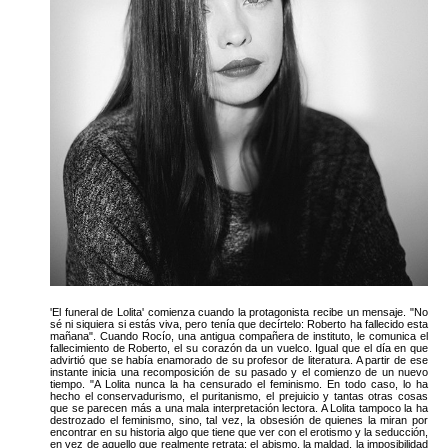
'El funeral de Lolita' comienza cuando la protagonista recibe un mensaje. "No
sé ni siquiera si estás viva, pero tenía que decírtelo: Roberto ha fallecido esta
mañana". Cuando Rocío, una antigua compañera de instituto, le comunica el
fallecimiento de Roberto, el su corazón da un vuelco. Igual que el día en que
advirtió que se había enamorado de su profesor de literatura. A partir de ese
instante inicia una recomposición de su pasado y el comienzo de un nuevo
tiempo. "A Lolita nunca la ha censurado el feminismo. En todo caso, lo ha
hecho el conservadurismo, el puritanismo, el prejuicio y tantas otras cosas
que se parecen más a una mala interpretación lectora. A Lolita tampoco la ha
destrozado el feminismo, sino, tal vez, la obsesión de quienes la miran por
encontrar en su historia algo que tiene que ver con el erotismo y la seducción,
en vez de aquello que realmente retrata: el abismo, la maldad, la imposibilidad