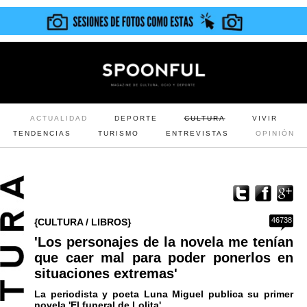
ACTUALIDAD
DEPORTE
CULTURA
VIVIR
TENDENCIAS
TURISMO
ENTREVISTAS
OPINIÓN
46738
{CULTURA / LIBROS}
'Los personajes de la novela me tenían
que caer mal para poder ponerlos en
situaciones extremas'
La periodista y poeta Luna Miguel publica su primer
novela 'El funeral de Lolita'