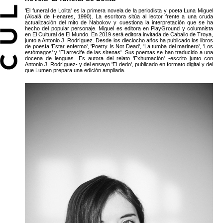
'El funeral de Lolita' es la primera novela de la periodista y poeta Luna Miguel
(Alcalá de Henares, 1990). La escritora sitúa al lector frente a una cruda
actualización del mito de Nabokov y cuestiona la interpretación que se ha
hecho del popular personaje. Miguel es editora en PlayGround y columnista
en El Cultural de El Mundo. En 2019 será editora invitada de Caballo de Troya,
junto a Antonio J. Rodríguez. Desde los dieciocho años ha publicado los libros
de poesía 'Estar enfermo', 'Poetry Is Not Dead', 'La tumba del marinero', 'Los
estómagos' y 'El arrecife de las sirenas'. Sus poemas se han traducido a una
docena de lenguas. Es autora del relato 'Exhumación' -escrito junto con
Antonio J. Rodríguez- y del ensayo 'El dedo', publicado en formato digital y del
que Lumen prepara una edición ampliada.