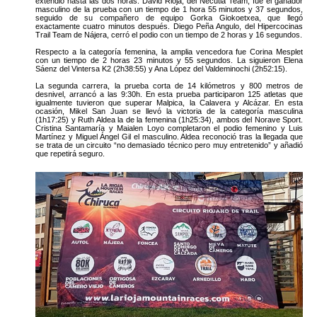
extendió hasta las dos horas. David Rioja, del Necutia Team, fue el ganador
masculino de la prueba con un tiempo de 1 hora 55 minutos y 37 segundos,
seguido de su compañero de equipo Gorka Giokoetxea, que llegó
exactamente cuatro minutos después. Diego Peña Angulo, del Hipercocinas
Trail Team de Nájera, cerró el podio con un tiempo de 2 horas y 16 segundos.
Respecto a la categoría femenina, la amplia vencedora fue Corina Mesplet
con un tiempo de 2 horas 23 minutos y 55 segundos. La siguieron Elena
Sáenz del Vintersa K2 (2h38:55) y Ana López del Valdeminochi (2h52:15).
La segunda carrera, la prueba corta de 14 kilómetros y 800 metros de
desnivel, arrancó a las 9:30h. En esta prueba participaron 125 atletas que
igualmente tuvieron que superar Malpica, la Calavera y Alcázar. En esta
ocasión, Mikel San Juan se llevó la victoria de la categoría masculina
(1h17:25) y Ruth Aldea la de la femenina (1h25:34), ambos del Norave Sport.
Cristina Santamaría y Maialen Loyo completaron el podio femenino y Luis
Martínez y Miguel Ángel Gil el masculino. Aldea reconoció tras la llegada que
se trata de un circuito “no demasiado técnico pero muy entretenido” y añadió
que repetirá seguro.