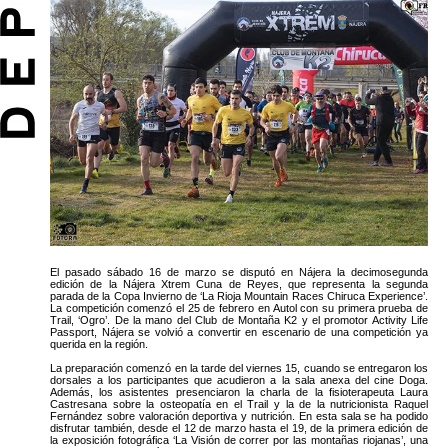
El pasado sábado 16 de marzo se disputó en Nájera la decimosegunda
edición de la Nájera Xtrem Cuna de Reyes, que representa la segunda
parada de la Copa Invierno de ‘La Rioja Mountain Races Chiruca Experience’.
La competición comenzó el 25 de febrero en Autol con su primera prueba de
Trail, ‘Ogro’. De la mano del Club de Montaña K2 y el promotor Activity Life
Passport, Nájera se volvió a convertir en escenario de una competición ya
querida en la región.
La preparación comenzó en la tarde del viernes 15, cuando se entregaron los
dorsales a los participantes que acudieron a la sala anexa del cine Doga.
Además, los asistentes presenciaron la charla de la fisioterapeuta Laura
Castresana sobre la osteopatía en el Trail y la de la nutricionista Raquel
Fernández sobre valoración deportiva y nutrición. En esta sala se ha podido
disfrutar también, desde el 12 de marzo hasta el 19, de la primera edición de
la exposición fotográfica ‘La Visión de correr por las montañas riojanas’, una