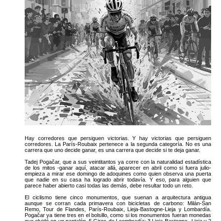
Hay corredores que persiguen victorias. Y hay victorias que persiguen
corredores. La París-Roubaix pertenece a la segunda categoría. No es una
carrera que uno decide ganar, es una carrera que decide si te deja ganar.
Tadej Pogačar, que a sus veintitantos ya corre con la naturalidad estadística
de los mitos -ganar aquí, atacar allá, aparecer en abril como si fuera julio-
empieza a mirar ese domingo de adoquines como quien observa una puerta
que nadie en su casa ha logrado abrir todavía. Y eso, para alguien que
parece haber abierto casi todas las demás, debe resultar todo un reto.
El ciclismo tiene cinco monumentos, que suenan a arquitectura antigua
aunque se corran cada primavera con bicicletas de carbono: Milán-San
Remo, Tour de Flandes, París-Roubaix, Lieja-Bastogne-Lieja y Lombardía.
Pogačar ya tiene tres en el bolsillo, como si los monumentos fueran monedas
que olvidó en un pantalón. 5 Giros de Loombradía; 3 Lieja-Bastogne- Lieja y 2