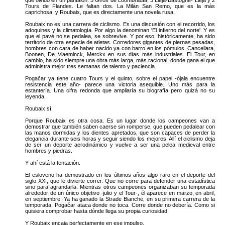
Tours de Flandes. Le faltan dos. La Milán San Remo, que es la más
caprichosa, y Roubaix, que es directamente una novela rusa.
Roubaix no es una carrera de ciclismo. Es una discusión con el recorrido, los
adoquines y la climatología. Por algo la denominan 'El infierno del norte'. Y es
que el pavé no se pedalea, se sobrevive. Y por eso, históricamente, ha sido
territorio de otra especie de atletas. Corredores gigantes de piernas pesadas,
hombres con cara de haber nacido ya con barro en los pómulos. Cancellara,
Boonen, De Vlaeminck, Merckx en sus días más industriales. El Tour, en
cambio, ha sido siempre una obra más larga, más racional, donde gana el que
administra mejor tres semanas de talento y paciencia.
Pogačar ya tiene cuatro Tours y el quinto, sobre el papel -ójala encuentre
resistencia este año- parece una victoria asequible. Uno más para la
estantería. Una cifra redonda que ampliaría su biografía pero quizá no su
leyenda.
Roubaix sí.
Porque Roubaix es otra cosa. Es un lugar donde los campeones van a
demostrar que también saben caerse sin romperse, que pueden pedalear con
las manos dormidas y los dientes apretados, que son capaces de perder la
elegancia durante seis horas y seguir siendo los mejores. Allí el ciclismo deja
de ser un deporte aerodinámico y vuelve a ser una pelea medieval entre
hombres y piedras.
Y ahí está la tentación.
El esloveno ha demostrado en los últimos años algo raro en el deporte del
siglo XXI, que le divierte correr. Que no corre para defender una estadística
sino para agrandarla. Mientras otros campeones organizaban su temporada
alrededor de un único objetivo -julio y el Tour-, él aparece en marzo, en abril,
en septiembre. Ya ha ganado la Strade Bianche, en su primera carrera de la
temporada. Pogačar ataca donde no toca. Corre donde no debería. Como si
quisiera comprobar hasta dónde llega su propia curiosidad.
Y Roubaix encaja perfectamente en ese impulso.