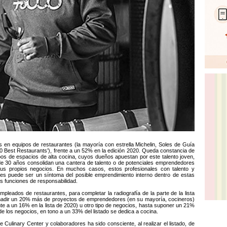
s en equipos de restaurantes (la mayoría con estrella Michelin, Soles de Guía
 50 Best Restaurants’), frente a un 52% en la edición 2020. Queda constancia de
pos de espacios de alta cocina, cuyos dueños apuestan por este talento joven,
de 30 años consolidan una cantera de talento o de potenciales emprendedores
 sus propios negocios. En muchos casos, estos profesionales con talento y
tes puede ser un síntoma del posible emprendimiento interno dentro de estas
 funciones de responsabilidad.
mpleados de restaurantes, para completar la radiografía de la parte de la lista
añadir un 20% más de proyectos de emprendedores (en su mayoría, cocineros)
nte a un 16% en la lista de 2020) u otro tipo de negocios, hasta suponer un 21%
de los negocios, en tono a un 33% del listado se dedica a cocina.
 Culinary Center y colaboradores ha sido consciente, al realizar el listado, de