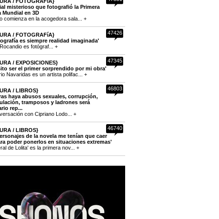
URA / FOTOGRAFíA}
cial misterioso que fotografió la Primera
a Mundial en 3D
to comienza en la acogedora sala... +
47426
URA / FOTOGRAFíA}
tografía es siempre realidad imaginada'
Rocandio es fotógraf... +
47345
URA / EXPOSICIONES}
ito ser el primer sorprendido por mi obra'
o Navaridas es un artista polifac... +
46803
URA / LIBROS}
ras haya abusos sexuales, corrupción,
lación, tramposos y ladrones será
rio rep...
versación con Cipriano Lodo... +
46740
URA / LIBROS}
ersonajes de la novela me tenían que caer
ra poder ponerlos en situaciones extremas'
eral de Lolita' es la primera nov... +