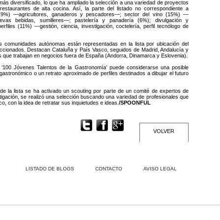
más diversificado, lo que ha ampliado la selección a una variedad de proyectos
staurantes de alta cocina. Así, la parte del listado no correspondiente a
s (9%) —agricultores, ganaderos y pescadores—; sector del vino (15%) —
vas bebidas, sumilleres—; pastelería y panadería (6%); divulgación y
rfiles (11%) —gestión, ciencia, investigación, coctelería, perfil tecnólogo de
as comunidades autónomas están representadas en la lista por ubicación del
eccionados. Destacan Cataluña y País Vasco, seguidos de Madrid, Andalucía y
 que trabajan en negocios fuera de España (Andorra, Dinamarca y Eslovenia).
sta ‘100 Jóvenes Talentos de la Gastronomía’ puede considerarse una posible
gastronómico o un retrato aproximado de perfiles destinados a dibujar el futuro
s de la lista se ha activado un scouting por parte de un comité de expertos de
stigación, se realizó una selección buscando una variedad de profesionales que
o, con la idea de retratar sus inquietudes e ideas.
/SPOONFUL
VOLVER
LISTADO DE BLOGS
CONTACTO
AVISO LEGAL