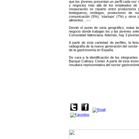
que los jóvenes presentan un perfil cada vez 
y negocios más allá de los empleados de re
restauración se reparte entre productore
bodegueros, enólogos, productores de nue
comunicación (5%); ‘startups’ (7%) y otros pe
alimentos…—.
Desde el punto de vista geográfico, todas l
negocio donde trabajan los y las jóvenes sel
Comunidad Valenciana. Además, hay 3 jóvenes
A partir de esta variedad de perfiles, la li
radiografía de la nueva generación del sector 
de la gastronomía en España.
De cara a la identificación de los integrante
Basque Culinary Center. A partir de esta inve
resultara representativa del sector gastronómic