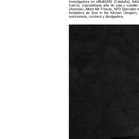
Investigadora en elBulli1846 (Cataluña), Adr
García, copropietaria, jefa de sala y sumill
(Asturias), Albert Mir Freixas, NPD Specialist
fundadora de Soul In the Kitchen (Aragón),
nutricionista, cocinera y divulgadora.