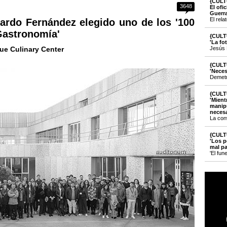
{CULT
3648
El ofi
Guerr
El rela
icardo Fernández elegido uno de los '100
 Gastronomía'
{CULT
'La fo
que Culinary Center
Jesús 
{CULT
'Neces
Demetri
{CULT
'Mient
manipu
necesa
La con
{CULT
'Los p
mal pa
'El fun