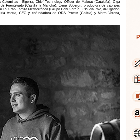
ià Colominas i Bigorra, Chief Technology Officer de Makeat (Cataluña), Olga
er de Fuentelgato (Castilla la Mancha), Elena Soberón, productora de cabrales
 en La Gran Familia Mediterránea (Grupo Dani García), Claudia Polo, divulgador-
 Iria Varela, CEO y cofundadora de ODS Protein (Galicia) y Marta Verona,