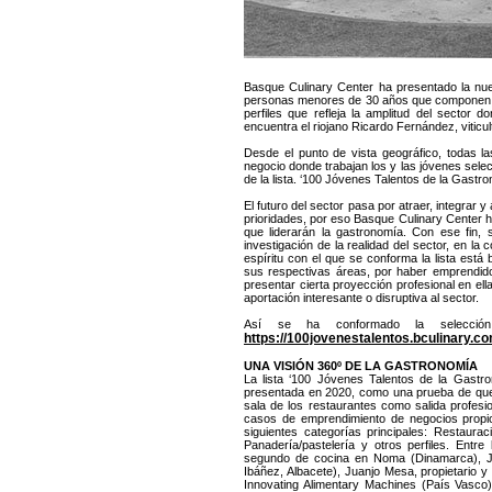
Basque Culinary Center ha presentado la nue
personas menores de 30 años que componen un
perfiles que refleja la amplitud del sector 
encuentra el riojano Ricardo Fernández, viticu
Desde el punto de vista geográfico, todas l
negocio donde trabajan los y las jóvenes selec
de la lista. ‘100 Jóvenes Talentos de la Gastro
El futuro del sector pasa por atraer, integrar
prioridades, por eso Basque Culinary Center 
que liderarán la gastronomía. Con ese fin,
investigación de la realidad del sector, en la
espíritu con el que se conforma la lista está
sus respectivas áreas, por haber emprendido
presentar cierta proyección profesional en ell
aportación interesante o disruptiva al sector.
Así se ha conformado la selecció
https://100jovenestalentos.bculinary.c
UNA VISIÓN 360º DE LA GASTRONOMÍA
La lista ‘100 Jóvenes Talentos de la Gastr
presentada en 2020, como una prueba de que 
sala de los restaurantes como salida profesi
casos de emprendimiento de negocios propio
siguientes categorías principales: Restaura
Panadería/pastelería y otros perfiles. Ent
segundo de cocina en Noma (Dinamarca), Ja
Ibáñez, Albacete), Juanjo Mesa, propietario 
Innovating Alimentary Machines (País Vasco