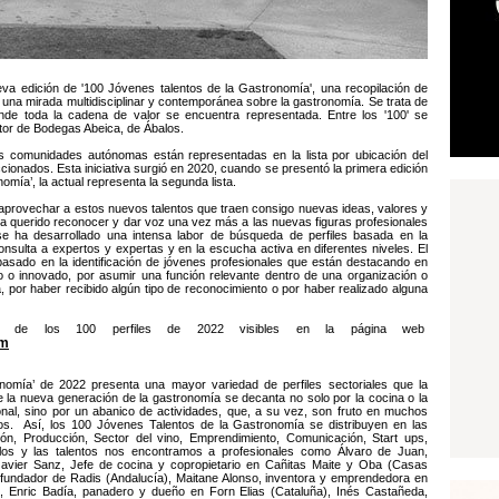
va edición de '100 Jóvenes talentos de la Gastronomía', una recopilación de
a mirada multidisciplinar y contemporánea sobre la gastronomía. Se trata de
donde toda la cadena de valor se encuentra representada. Entre los '100' se
ltor de Bodegas Abeica, de Ábalos.
as comunidades autónomas están representadas en la lista por ubicación del
cionados. Esta iniciativa surgió en 2020, cuando se presentó la primera edición
nomía’, la actual representa la segunda lista.
 y aprovechar a estos nuevos talentos que traen consigo nuevas ideas, valores y
ha querido reconocer y dar voz una vez más a las nuevas figuras profesionales
 se ha desarrollado una intensa labor de búsqueda de perfiles basada en la
 consulta a expertos y expertas y en la escucha activa en diferentes niveles. El
 basado en la identificación de jóvenes profesionales que están destacando en
 o innovado, por asumir una función relevante dentro de una organización o
a, por haber recibido algún tipo de reconocimiento o por haber realizado alguna
n de los 100 perfiles de 2022 visibles en la página web
om
onomía’ de 2022 presenta una mayor variedad de perfiles sectoriales que la
la nueva generación de la gastronomía se decanta no solo por la cocina o la
onal, sino por un abanico de actividades, que, a su vez, son fruto en muchos
s. Así, los 100 Jóvenes Talentos de la Gastronomía se distribuyen en las
ción, Producción, Sector del vino, Emprendimiento, Comunicación, Start ups,
re los y las talentos nos encontramos a profesionales como Álvaro de Juan,
vier Sanz, Jefe de cocina y copropietario en Cañitas Maite y Oba (Casas
y fundador de Radis (Andalucía), Maitane Alonso, inventora y emprendedora en
), Enric Badía, panadero y dueño en Forn Elias (Cataluña), Inés Castañeda,