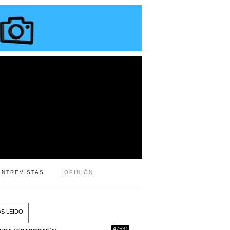
ENTREVISTAS
OPINIÓN
S LEIDO
47531