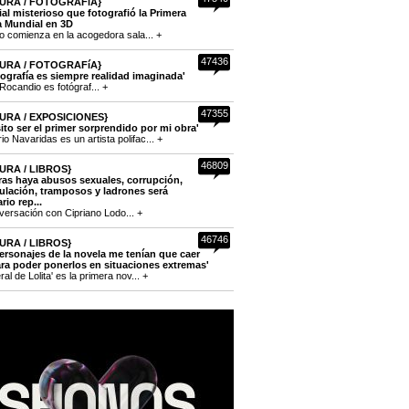
URA / FOTOGRAFíA}
cial misterioso que fotografió la Primera
a Mundial en 3D
to comienza en la acogedora sala... +
47436
URA / FOTOGRAFíA}
tografía es siempre realidad imaginada'
Rocandio es fotógraf... +
47355
URA / EXPOSICIONES}
ito ser el primer sorprendido por mi obra'
o Navaridas es un artista polifac... +
46809
URA / LIBROS}
ras haya abusos sexuales, corrupción,
lación, tramposos y ladrones será
rio rep...
versación con Cipriano Lodo... +
46746
URA / LIBROS}
ersonajes de la novela me tenían que caer
ra poder ponerlos en situaciones extremas'
eral de Lolita' es la primera nov... +