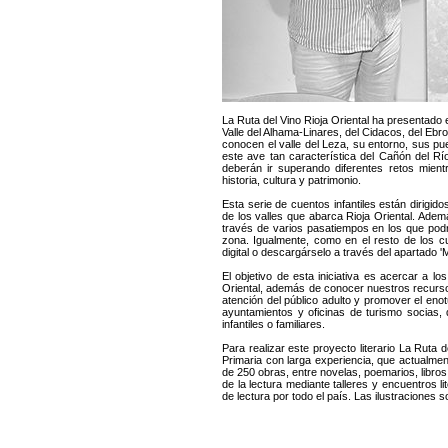
La Ruta del Vino Rioja Oriental ha presentado el
Valle del Alhama-Linares, del Cidacos, del Ebro
conocen el valle del Leza, su entorno, sus pu
este ave tan característica del Cañón del 
deberán ir superando diferentes retos mientr
historia, cultura y patrimonio.
Esta serie de cuentos infantiles están dirigi
de los valles que abarca Rioja Oriental. Adem
través de varios pasatiempos en los que podr
zona. Igualmente, como en el resto de los c
digital o descargárselo a través del apartado 'M
El objetivo de esta iniciativa es acercar 
Oriental, además de conocer nuestros recursos
atención del público adulto y promover el enot
ayuntamientos y oficinas de turismo socias,
infantiles o familiares.
Para realizar este proyecto literario La Ruta 
Primaria con larga experiencia, que actualmen
de 250 obras, entre novelas, poemarios, libros d
de la lectura mediante talleres y encuentros 
de lectura por todo el país. Las ilustraciones