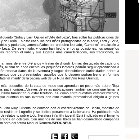
 cuento “Sofía y Larri Oja en el Valle del Leza”, tras editar las publicaciones del
 y de Ocón. En este caso, los dos niños protagonistas de la serie, Larri y Sofía,
eblos y pedanías, acompañados por un buitre leonado, 'Camerito', en alusión a
Río Leza. De este modo, y como han hecho en otras ocasiones, los pequeños
as recorren el valle y sus lugares más característicos, sus tradiciones, su
dos a niños de entre 8-9 años y tratan de difundir lo más destacado de cada uno
ás, al final de cada cuento los pequeños lectores podrán seguir aprendiendo a
án repasar datos de la aventura y seguir descubriendo curiosidades sobre la
uentos que ya presentados, aquellos que lo deseen podrán leerlo en formato
aterial infantil' de la página web de La Ruta del Vino Rioja Oriental.
a los más pequeños de la casa de modo que aprendan un poco más sobre Rioja
 patrimoniales. A través de estas publicaciones también se consigue llamar la
urismo familiar en nuestro territorio, así como entre nuestros establecimientos,
 que cuentan en sus eventos con este material promocional dirigido a grupos
del Vino Rioja Oriental ha contado con el escritor Antonio de Benito, maestro de
te reside en Logroño y se dedica plenamente a la literatura. Ha publicado más
e relatos y, sobre todo, literatura infantil y juvenil. Está implicado en el fomento
literarios en colegios. Con muchos de sus libros se han desarrollado campañas
 son obra del artista Manuel Romero
./SPOONFUL