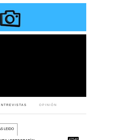
ENTREVISTAS
OPINIÓN
S LEIDO
47540