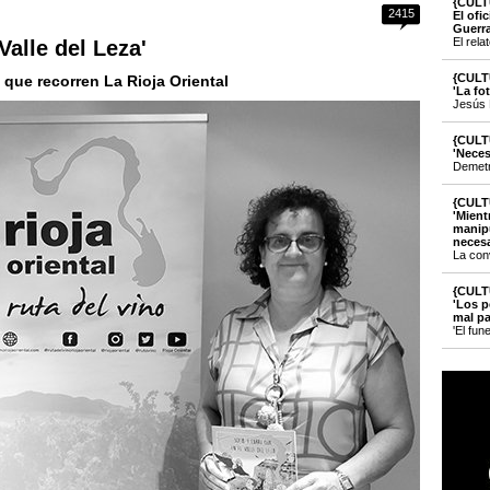
{CULT
2415
El ofi
Guerr
El rela
 Valle del Leza'
{CULT
que recorren La Rioja Oriental
'La fo
Jesús 
{CULT
'Neces
Demetri
{CULT
'Mient
manipu
necesa
La con
{CULT
'Los p
mal pa
'El fun