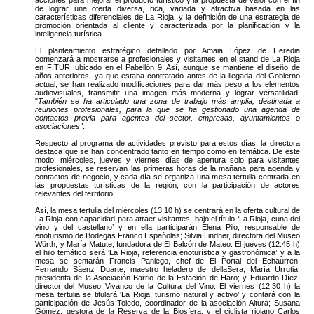
de lograr una oferta diversa, rica, variada y atractiva basada en las
características diferenciales de La Rioja, y la definición de una estrategia de
promoción orientada al cliente y caracterizada por la planificación y la
inteligencia turística.
El planteamiento estratégico detallado por Amaia López de Heredia
comenzará a mostrarse a profesionales y visitantes en el stand de La Rioja
en FITUR, ubicado en el Pabellón 9. Así, aunque se mantiene el diseño de
años anteriores, ya que estaba contratado antes de la llegada del Gobierno
actual, se han realizado modificaciones para dar más peso a los elementos
audiovisuales, transmitir una imagen más moderna y lograr versatilidad.
"
También se ha articulado una zona de trabajo más amplia, destinada a
reuniones profesionales, para la que se ha gestionado una agenda de
contactos previa para agentes del sector, empresas, ayuntamientos o
asociaciones"
.
Respecto al programa de actividades previsto para estos días, la directora
destaca que se han concentrado tanto en tiempo como en temática. De este
modo, miércoles, jueves y viernes, días de apertura solo para visitantes
profesionales, se reservan las primeras horas de la mañana para agenda y
contactos de negocio, y cada día se organiza una mesa tertulia centrada en
las propuestas turísticas de la región, con la participación de actores
relevantes del territorio.
Así, la mesa tertulia del miércoles (13:10 h) se centrará en la oferta cultural de
La Rioja con capacidad para atraer visitantes, bajo el título ‘La Rioja, cuna del
vino y del castellano’ y en ella participarán Elena Pilo, responsable de
enoturismo de Bodegas Franco Españolas; Silvia Lindner, directora del Museo
Würth; y María Matute, fundadora de El Balcón de Mateo. El jueves (12:45 h)
el hilo temático será ‘La Rioja, referencia enoturística y gastronómica’ y a la
mesa se sentarán Francis Paniego, chef de El Portal del Echaurren;
Fernando Sáenz Duarte, maestro heladero de dellaSera; María Urrutia,
presidenta de la Asociación Barrio de la Estación de Haro; y Eduardo Díez,
director del Museo Vivanco de la Cultura del Vino. El viernes (12:30 h) la
mesa tertulia se titulará ‘La Rioja, turismo natural y activo’ y contará con la
participación de Jesús Toledo, coordinador de la asociación Altura; Susana
Gómez, gestora de la Reserva de la Biosfera, y el ciclista riojano Carlos