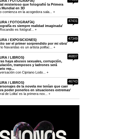
URA / FOTOGRAFíA}
cial misterioso que fotografió la Primera
a Mundial en 3D
to comienza en la acogedora sala... +
47431
URA / FOTOGRAFíA}
tografía es siempre realidad imaginada'
Rocandio es fotógraf... +
47349
URA / EXPOSICIONES}
ito ser el primer sorprendido por mi obra'
o Navaridas es un artista polifac... +
46807
URA / LIBROS}
ras haya abusos sexuales, corrupción,
lación, tramposos y ladrones será
rio rep...
versación con Cipriano Lodo... +
46743
URA / LIBROS}
ersonajes de la novela me tenían que caer
ra poder ponerlos en situaciones extremas'
eral de Lolita' es la primera nov... +