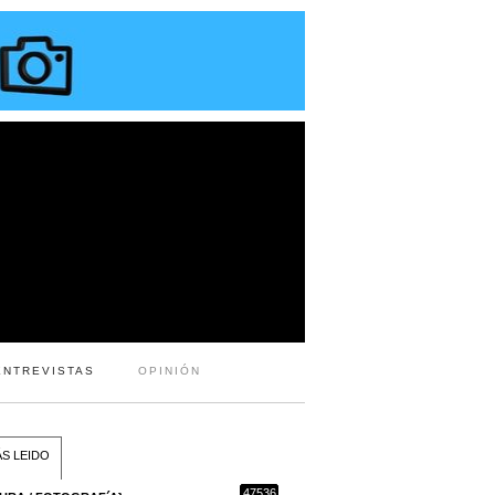
ENTREVISTAS
OPINIÓN
S LEIDO
47536