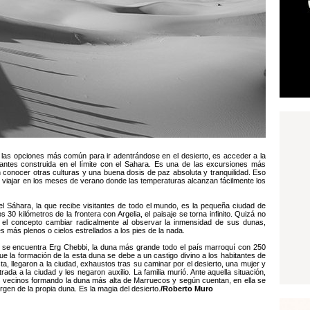
 las opciones más común para ir adentrándose en el desierto, es acceder a la
antes construida en el límite con el Sahara. Es una de las excursiones más
onocer otras culturas y una buena dosis de paz absoluta y tranquilidad. Eso
en viajar en los meses de verano donde las temperaturas alcanzan fácilmente los
del Sáhara, la que recibe visitantes de todo el mundo, es la pequeña ciudad de
0 kilómetros de la frontera con Argelia, el paisaje se torna infinito. Quizá no
o el concepto cambiar radicalmente al observar la inmensidad de sus dunas,
es más plenos o cielos estrellados a los pies de la nada.
 se encuentra Erg Chebbi, la duna más grande todo el país marroquí con 250
que la formación de la esta duna se debe a un castigo divino a los habitantes de
a, llegaron a la ciudad, exhaustos tras su caminar por el desierto, una mujer y
trada a la ciudad y les negaron auxilio. La familia murió. Ante aquella situación,
us vecinos formando la duna más alta de Marruecos y según cuentan, en ella se
gen de la propia duna. Es la magia del desierto.
/Roberto Muro