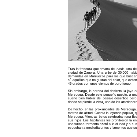
Tras la frescura que emana del oasis, una de
ciudad de Zagora. Una urbe de 30.000 habit
demandas en Marruecos para los que buscan c
sí, aquéllos que no gustan del calor, que evit
45 grados con unos vientos de puro fuego.
Sin embargo, la corona del desierto, la joya 
Merzouga. Desde este pequeño pueblo, a unos 3
suene bien hablar del paisaje desértico per
donde se pierde la vista, uno de los atardecer
De hecho, en las proximidades de Merzouga,
metros de altitud. Cuenta la leyenda popular, 
Merzouga. Mientras éstos celebraban una fiest
sus hijos. Los habitantes les prohibieron la en
una furiosa tormenta azotó a la ciudad y a s
escuchan a mediodía gritos y lamentos que sur