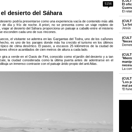
{CULT
5156
El ofi
Guerr
El rela
 el desierto del Sáhara
{CULT
 un desierto podría presentarse como una experiencia vacía de contenido más allá
'La fo
r de día y frío de noche. A priori, no se presenta como un viaje repleto de
Jesús 
, viajar al desierto del Sáhara proporciona un paisaje a caballo entre el misterio
que esconden cada uno de sus rincones.
{CULT
ruecos, el visitante se adentra en las Gargantas del Todra, uno de los cañones
'Neces
echo, es uno de los parajes donde más ha crecido el turismo en los últimos
Demetri
 típico de clima desértico. El paseo, a escasos 25 kilómetros de la ciudad de
iones ofrece acantilados de cien metros de altura a cada lado.
{CULT
e gira a verde en el Oasis de Fint, conocido como el jardín del desierto y a tan
'Mient
zate, la ciudad considerada como la última puerta antes de adentrarse en el
manipu
buja un inmenso contraste con el paisaje árido propio del anti Atlas.
necesa
La con
{CULT
'Los p
mal pa
'El fun