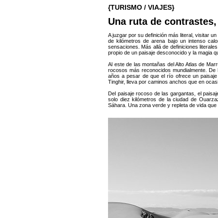
{TURISMO / VIAJES}
Una ruta de contrastes,
A juzgar por su definición más literal, visitar
de kilómetros de arena bajo un intenso calo
sensaciones. Más allá de definiciones literales
propio de un paisaje desconocido y la magia 
Al este de las montañas del Alto Atlas de Mar
rocosos más reconocidos mundialmente. De h
años a pesar de que el río ofrece un paisaje
Tinghir, lleva por caminos anchos que en ocas
Del paisaje rocoso de las gargantas, el paisaj
solo diez kilómetros de la ciudad de Ouarza
Sáhara. Una zona verde y repleta de vida que di