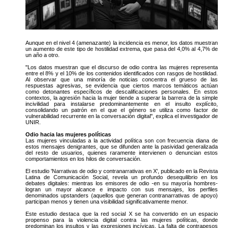
Aunque en el nivel 4 (amenazante) la incidencia es menor, los datos muestran
un aumento de este tipo de hostilidad extrema, que pasa del 4,0% al 4,7% de
un año a otro.
"Los datos muestran que el discurso de odio contra las mujeres representa
entre el 8% y el 10% de los contenidos identificados con rasgos de hostilidad.
Al observar que una minoría de noticias concentra el grueso de las
respuestas agresivas, se evidencia que ciertos marcos temáticos actúan
como detonantes específicos de descalificaciones personales. En estos
contextos, la agresión hacia la mujer tiende a superar la barrera de la simple
incivilidad para instalarse predominantemente en el insulto explícito,
consolidando un patrón en el que el género se utiliza como factor de
vulnerabilidad recurrente en la conversación digital", explica el investigador de
UNIR.
Odio hacia las mujeres políticas
Las mujeres vinculadas a la actividad política son con frecuencia diana de
estos mensajes denigrantes, que se difunden ante la pasividad generalizada
del resto de usuarios, quienes raramente intervienen o denuncian estos
comportamientos en los hilos de conversación.
El estudio 'Narrativas de odio y contranarrativas en X', publicado en la Revista
Latina de Comunicación Social, revela un profundo desequilibrio en los
debates digitales: mientras los emisores de odio -en su mayoría hombres-
logran un mayor alcance e impacto con sus mensajes, los perfiles
denominados upstanders (aquellos que generan contranarrativas de apoyo)
participan menos y tienen una visibilidad significativamente menor.
Este estudio destaca que la red social X se ha convertido en un espacio
propenso para la violencia digital contra las mujeres políticas, donde
predominan los insultos y las expresiones incívicas. La falta de contrapesos