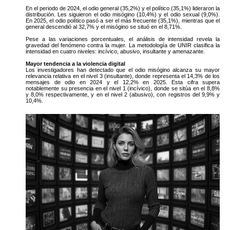
En el periodo de 2024, el odio general (35,2%) y el político (35,1%) lideraron la
distribución. Les siguieron el odio misógino (10,4%) y el odio sexual (9,0%).
En 2025, el odio político pasó a ser el más frecuente (35,1%), mientras que el
general descendió al 32,7% y el misógino se situó en el 8,71%.
Pese a las variaciones porcentuales, el análisis de intensidad revela la
gravedad del fenómeno contra la mujer. La metodología de UNIR clasifica la
intensidad en cuatro niveles: incívico, abusivo, insultante y amenazante.
Mayor tendencia a la violencia digital
Los investigadores han detectado que el odio misógino alcanza su mayor
relevancia relativa en el nivel 3 (insultante), donde representa el 14,3% de los
mensajes de odio en 2024 y el 12,2% en 2025. Esta cifra supera
notablemente su presencia en el nivel 1 (incívico), donde se sitúa en el 8,8%
y 8,0% respectivamente, y en el nivel 2 (abusivo), con registros del 9,9% y
10,4%.