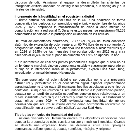
discurso de odio. Asimismo, el equipo ha desarrollado herramientas de
Inteligencia Artificial capaces de distinguir su presencia, sus tipologías y sus
niveles de intensidad.
Incremento de la hostilidad en el ecosistema digital
El último estudio del Monitor del Odio de la UNIR ha analizado de forma
comparativa los periodos comprendidos entre junio y noviembre de los años
2024 y 2025, ampliando la monitorización de cinco a ocho medios de
comunicación en la red social X. Durante estos meses, se registraron 45.285
comentarios asociados a la participación ciudadana en las noticias.
Del total de comentarios analizados, 17.777 (el 39,3% del total) contienen
algún tipo de expresión de odio, frente a un 60,7% libre de este contenido. Al
desglosar los datos por años, se observa una tendencia al alza: mientras que
en 2024 el 38,5% de los mensajes incorporaba odio, en 2025 esta cifra
ascendió al 40,4%, lo que supone un aumento del 1,9% en apenas un año.
"Este incremento de casi dos puntos porcentuales sugiere que el odio no es
un fenómeno marginal, sino un componente estable y claramente integrado en
el flujo de la interacción diaria de la plataforma", explica Elías Said Hung,
investigador principal del grupo Hatemedia.
"En este escenario, el odio misógino se consolida como una presencia
estructural y persistente en el ecosistema digital español, representando
aproximadamente 1 de cada 10 mensajes hostiles asociados a este tipo de
contextos. Aunque su volumen es secundario frente a la polarización política,
destaca por un perfil de agresión específico: tiene un peso relativo mayor en
el nivel insultante (nivel 3) que en el nivel puramente incívico. La estabilidad de
estas cifras entre 2024 y 2025 evidencia una hostilidad de género
normalizada que recurre al insulto directo como herramienta recurrente de
descalificación en la conversación pública", agrega Said Hung.
Tipologías y niveles de intensidad del odio
El sistema diseñado por Hatemedia emplea tres algoritmos específicos para
detectar la presencia de odio, clasificar su tipo y medir su intensidad. Cuando
se detecta una expresión hostil, se diferencia entre seis tipologías
dominantes: político, general, sexual, xenófobo, misógino y religioso.