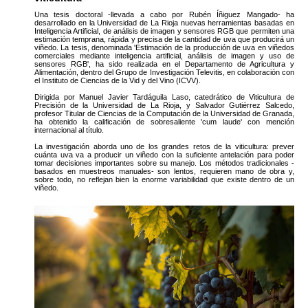
Una tesis doctoral -llevada a cabo por Rubén Íñiguez Mangado- ha
desarrollado en la Universidad de La Rioja nuevas herramientas basadas en
Inteligencia Artificial, de análisis de imagen y sensores RGB que permiten una
estimación temprana, rápida y precisa de la cantidad de uva que producirá un
viñedo. La tesis, denominada 'Estimación de la producción de uva en viñedos
comerciales mediante inteligencia artificial, análisis de imagen y uso de
sensores RGB', ha sido realizada en el Departamento de Agricultura y
Alimentación, dentro del Grupo de Investigación Televitis, en colaboración con
el Instituto de Ciencias de la Vid y del Vino (ICVV).
Dirigida por Manuel Javier Tardáguila Laso, catedrático de Viticultura de
Precisión de la Universidad de La Rioja, y Salvador Gutiérrez Salcedo,
profesor Titular de Ciencias de la Computación de la Universidad de Granada,
ha obtenido la calificación de sobresaliente 'cum laude' con mención
internacional al título.
La investigación aborda uno de los grandes retos de la viticultura: prever
cuánta uva va a producir un viñedo con la suficiente antelación para poder
tomar decisiones importantes sobre su manejo. Los métodos tradicionales -
basados en muestreos manuales- son lentos, requieren mano de obra y,
sobre todo, no reflejan bien la enorme variabilidad que existe dentro de un
viñedo.