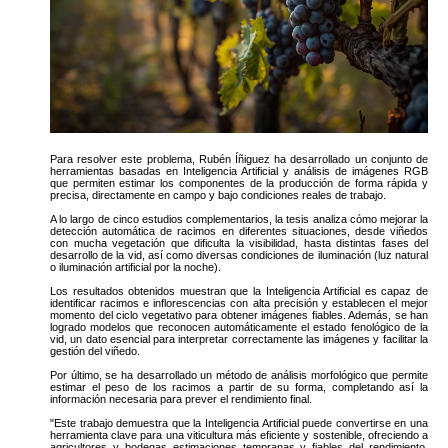
Para resolver este problema, Rubén Íñiguez ha desarrollado un conjunto de
herramientas basadas en Inteligencia Artificial y análisis de imágenes RGB
que permiten estimar los componentes de la producción de forma rápida y
precisa, directamente en campo y bajo condiciones reales de trabajo.
A lo largo de cinco estudios complementarios, la tesis analiza cómo mejorar la
detección automática de racimos en diferentes situaciones, desde viñedos
con mucha vegetación que dificulta la visibilidad, hasta distintas fases del
desarrollo de la vid, así como diversas condiciones de iluminación (luz natural
o iluminación artificial por la noche).
Los resultados obtenidos muestran que la Inteligencia Artificial es capaz de
identificar racimos e inflorescencias con alta precisión y establecen el mejor
momento del ciclo vegetativo para obtener imágenes fiables. Además, se han
logrado modelos que reconocen automáticamente el estado fenológico de la
vid, un dato esencial para interpretar correctamente las imágenes y facilitar la
gestión del viñedo.
Por último, se ha desarrollado un método de análisis morfológico que permite
estimar el peso de los racimos a partir de su forma, completando así la
información necesaria para prever el rendimiento final.
"Este trabajo demuestra que la Inteligencia Artificial puede convertirse en una
herramienta clave para una viticultura más eficiente y sostenible, ofreciendo a
agricultores y bodegas estimaciones tempranas y fiables del rendimiento,