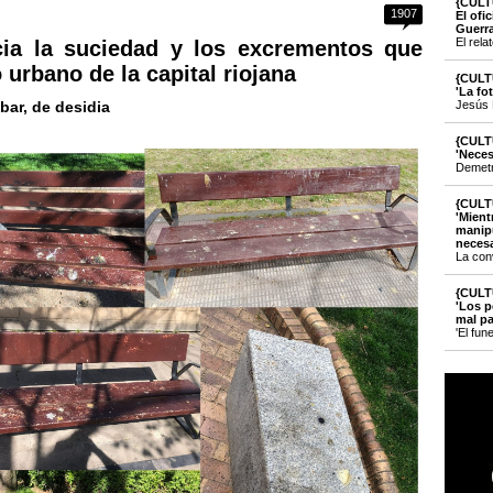
{CULT
1907
El ofi
Guerr
El rela
a la suciedad y los excrementos que
 urbano de la capital riojana
{CULT
'La fo
bar, de desidia
Jesús 
{CULT
'Neces
Demetri
{CULT
'Mient
manipu
necesa
La con
{CULT
'Los p
mal pa
'El fun