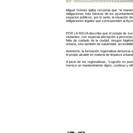
Miguel Gómez Ijalba recuerda que “el manten
obligaciones más básicas de los ayuntamientos
espacios públicos, por lo tanto, la situación d
obligaciones legales que corresponden al Ayun
POR LA RIOJA describe que el estado de sucie
visitantes, con especial afectación a person
falta de cuidado de la ciudad, riesgos higié
urbana, sino también de salubridad, accesibilid
Asimismo, la formación regionalista denuncia 
el propio alcalde en materia de limpieza urban
A juicio de los regionalistas, “Logroño no pu
merece un mantenimiento digno, continuo y efi