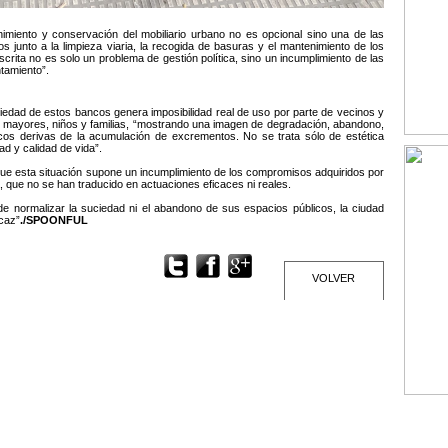
imiento y conservación del mobiliario urbano no es opcional sino una de las
 junto a la limpieza viaria, la recogida de basuras y el mantenimiento de los
escrita no es solo un problema de gestión política, sino un incumplimiento de las
tamiento”.
dad de estos bancos genera imposibilidad real de uso por parte de vecinos y
as mayores, niños y familias, “mostrando una imagen de degradación, abandono,
nicos derivas de la acumulación de excrementos. No se trata sólo de estética
ad y calidad de vida”.
que esta situación supone un incumplimiento de los compromisos adquiridos por
a, que no se han traducido en actuaciones eficaces ni reales.
ede normalizar la suciedad ni el abandono de sus espacios públicos, la ciudad
caz”
./SPOONFUL
VOLVER