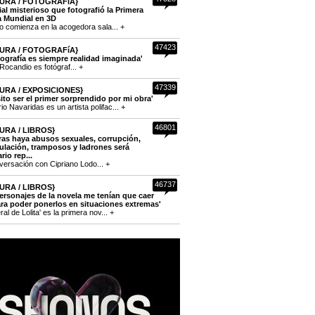
URA / FOTOGRAFíA}
cial misterioso que fotografió la Primera
a Mundial en 3D
to comienza en la acogedora sala... +
47423
URA / FOTOGRAFíA}
tografía es siempre realidad imaginada'
Rocandio es fotógraf... +
47339
URA / EXPOSICIONES}
ito ser el primer sorprendido por mi obra'
o Navaridas es un artista polifac... +
46801
URA / LIBROS}
ras haya abusos sexuales, corrupción,
lación, tramposos y ladrones será
rio rep...
versación con Cipriano Lodo... +
46737
URA / LIBROS}
ersonajes de la novela me tenían que caer
ra poder ponerlos en situaciones extremas'
eral de Lolita' es la primera nov... +