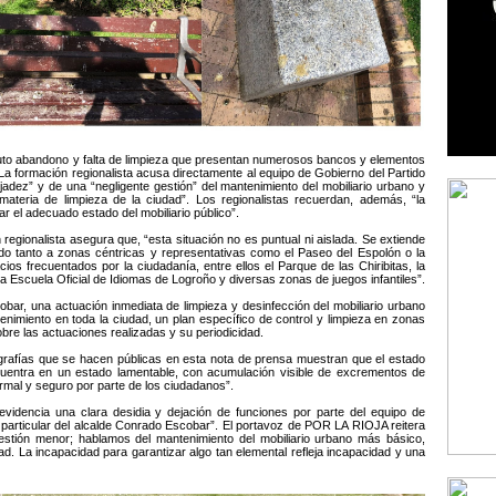
uto abandono y falta de limpieza que presentan numerosos bancos y elementos
 La formación regionalista acusa directamente al equipo de Gobierno del Partido
adez” y de una “negligente gestión” del mantenimiento del mobiliario urbano y
ateria de limpieza de la ciudad”. Los regionalistas recuerdan, además, “la
ar el adecuado estado del mobiliario público”.
regionalista asegura que, “esta situación no es puntual ni aislada. Se extiende
ndo tanto a zonas céntricas y representativas como el Paseo del Espolón o la
ios frecuentados por la ciudadanía, entre ellos el Parque de las Chiribitas, la
a Escuela Oficial de Idiomas de Logroño y diversas zonas de juegos infantiles”.
ar, una actuación inmediata de limpieza y desinfección del mobiliario urbano
tenimiento en toda la ciudad, un plan específico de control y limpieza en zonas
bre las actuaciones realizadas y su periodicidad.
tografías que se hacen públicas en esta nota de prensa muestran que el estado
uentra en un estado lamentable, con acumulación visible de excrementos de
rmal y seguro por parte de los ciudadanos”.
evidencia una clara desidia y dejación de funciones por parte del equipo de
 particular del alcalde Conrado Escobar”. El portavoz de POR LA RIOJA reitera
estión menor; hablamos del mantenimiento del mobiliario urbano más básico,
dad. La incapacidad para garantizar algo tan elemental refleja incapacidad y una