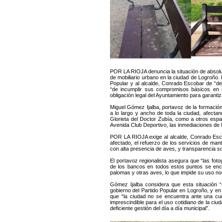
POR LA RIOJA denuncia la situación de absol
de mobiliario urbano en la ciudad de Logroño.
Popular y al alcalde, Conrado Escobar de “dej
“de incumplir sus compromisos básicos en m
obligación legal del Ayuntamiento para garantiz
Miguel Gómez Ijalba, portavoz de la formación 
a lo largo y ancho de toda la ciudad, afecta
Glorieta del Doctor Zubía, como a otros espac
Avenida Club Deportivo, las inmediaciones de l
POR LA RIOJA exige al alcalde, Conrado Escob
afectado, el refuerzo de los servicios de man
con alta presencia de aves, y transparencia so
El portavoz regionalista asegura que “las fo
de los bancos en todos estos puntos se enc
palomas y otras aves, lo que impide su uso no
Gómez Ijalba considera que esta situación “
gobierno del Partido Popular en Logroño, y en
que “la ciudad no se encuentra ante una cu
imprescindible para el uso cotidiano de la ciu
deficiente gestión del día a día municipal”.