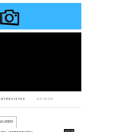
ENTREVISTAS
OPINIÓN
S LEIDO
47528