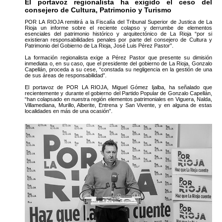
El portavoz regionalista ha exigido el ceso del
consejero de Cultura, Patrimonio y Turismo
POR LA RIOJA remitirá a la Fiscalía del Tribunal Superior de Justica de La
Rioja un informe sobre el reciente colapso y derrumbe de elementos
esenciales del patrimonio histórico y arquitectónico de La Rioja “por si
existieran responsabilidades penales por parte del consejero de Cultura y
Patrimonio del Gobierno de La Rioja, José Luis Pérez Pastor”.
La formación regionalista exige a Pérez Pastor que presente su dimisión
inmediata o, en su caso, que el presidente del gobierno de La Rioja, Gonzalo
Capellán, proceda a su cese, “constada su negligencia en la gestión de una
de sus áreas de responsabilidad”.
El portavoz de POR LA RIOJA, Miguel Gómez Ijalba, ha señalado que
recientemente y durante el gobierno del Partido Popular de Gonzalo Capellán,
“han colapsado en nuestra región elementos patrimoniales en Viguera, Nalda,
Villamediana, Murillo, Alberite, Entrena y San Vivente, y en alguna de estas
localidades en más de una ocasión”.