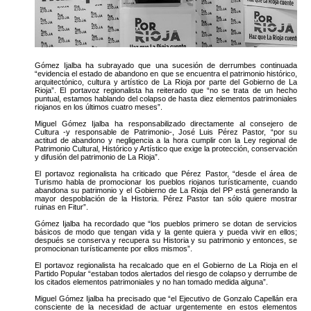
Gómez Ijalba ha subrayado que una sucesión de derrumbes continuada
“evidencia el estado de abandono en que se encuentra el patrimonio histórico,
arquitectónico, cultura y artístico de La Rioja por parte del Gobierno de La
Rioja”. El portavoz regionalista ha reiterado que “no se trata de un hecho
puntual, estamos hablando del colapso de hasta diez elementos patrimoniales
riojanos en los últimos cuatro meses”.
Miguel Gómez Ijalba ha responsabilizado directamente al consejero de
Cultura -y responsable de Patrimonio-, José Luis Pérez Pastor, “por su
actitud de abandono y negligencia a la hora cumplir con la Ley regional de
Patrimonio Cultural, Histórico y Artístico que exige la protección, conservación
y difusión del patrimonio de La Rioja”.
El portavoz regionalista ha criticado que Pérez Pastor, “desde el área de
Turismo habla de promocionar los pueblos riojanos turísticamente, cuando
abandona su patrimonio y el Gobierno de La Rioja del PP está generando la
mayor despoblación de la Historia. Pérez Pastor tan sólo quiere mostrar
ruinas en Fitur”.
Gómez Ijalba ha recordado que “los pueblos primero se dotan de servicios
básicos de modo que tengan vida y la gente quiera y pueda vivir en ellos;
después se conserva y recupera su Historia y su patrimonio y entonces, se
promocionan turísticamente por ellos mismos”.
El portavoz regionalista ha recalcado que en el Gobierno de La Rioja en el
Partido Popular “estaban todos alertados del riesgo de colapso y derrumbe de
los citados elementos patrimoniales y no han tomado medida alguna”.
Miguel Gómez Ijalba ha precisado que “el Ejecutivo de Gonzalo Capellán era
consciente de la necesidad de actuar urgentemente en estos elementos