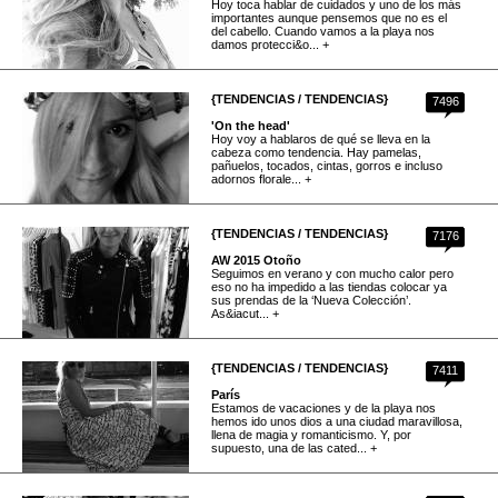
Hoy toca hablar de cuidados y uno de los más
importantes aunque pensemos que no es el
del cabello. Cuando vamos a la playa nos
damos protecci&o... +
{TENDENCIAS / TENDENCIAS}
7496
'On the head'
Hoy voy a hablaros de qué se lleva en la
cabeza como tendencia. Hay pamelas,
pañuelos, tocados, cintas, gorros e incluso
adornos florale... +
{TENDENCIAS / TENDENCIAS}
7176
AW 2015 Otoño
Seguimos en verano y con mucho calor pero
eso no ha impedido a las tiendas colocar ya
sus prendas de la ‘Nueva Colección’.
As&iacut... +
{TENDENCIAS / TENDENCIAS}
7411
París
Estamos de vacaciones y de la playa nos
hemos ido unos dios a una ciudad maravillosa,
llena de magia y romanticismo. Y, por
supuesto, una de las cated... +