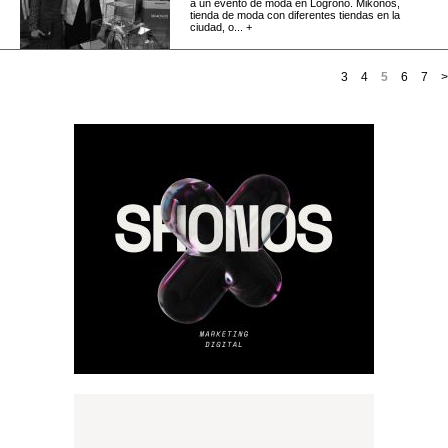
a un evento de moda en Logroño. Mikonos,
tienda de moda con diferentes tiendas en la
ciudad, o... +
3
4
5
6
7
>