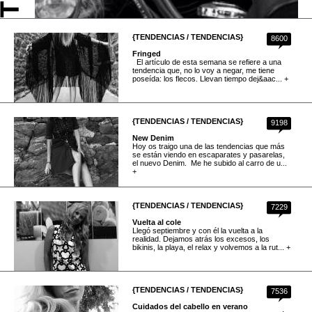
{TENDENCIAS / TENDENCIAS}
8600
Fringed
El artículo de esta semana se refiere a una
tendencia que, no lo voy a negar, me tiene
poseída: los flecos. Llevan tiempo dej&aac... +
{TENDENCIAS / TENDENCIAS}
9198
New Denim
Hoy os traigo una de las tendencias que más
se están viendo en escaparates y pasarelas,
el nuevo Denim. Me he subido al carro de u...
+
{TENDENCIAS / TENDENCIAS}
7229
Vuelta al cole
Llegó septiembre y con él la vuelta a la
realidad. Dejamos atrás los excesos, los
bikinis, la playa, el relax y volvemos a la rut... +
{TENDENCIAS / TENDENCIAS}
7536
Cuidados del cabello en verano