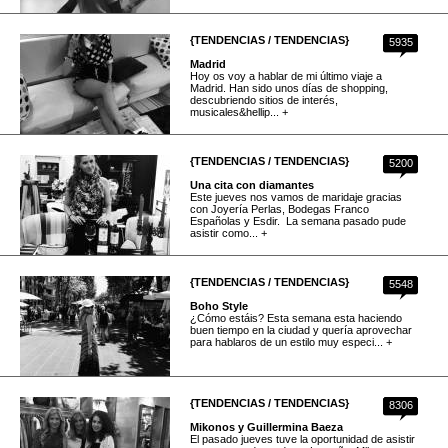
{TENDENCIAS / TENDENCIAS}
5935
Madrid
Hoy os voy a hablar de mi último viaje a
Madrid. Han sido unos días de shopping,
descubriendo sitios de interés,
musicales&hellip... +
{TENDENCIAS / TENDENCIAS}
5200
Una cita con diamantes
Este jueves nos vamos de maridaje gracias
con Joyería Perlas, Bodegas Franco
Españolas y Esdir. La semana pasado pude
asistir como... +
{TENDENCIAS / TENDENCIAS}
5548
Boho Style
¿Cómo estáis? Esta semana esta haciendo
buen tiempo en la ciudad y quería aprovechar
para hablaros de un estilo muy especi... +
{TENDENCIAS / TENDENCIAS}
8306
Mikonos y Guillermina Baeza
El pasado jueves tuve la oportunidad de asistir