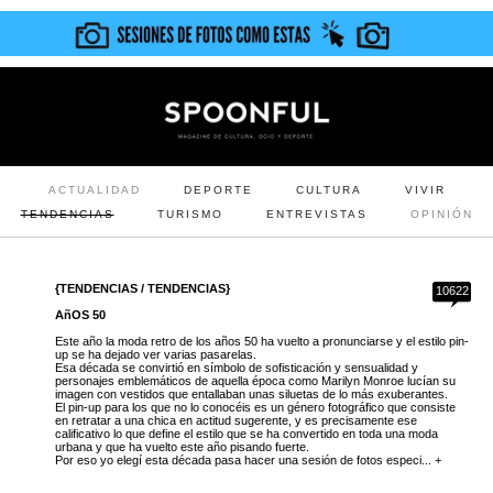
ACTUALIDAD
DEPORTE
CULTURA
VIVIR
TENDENCIAS
TURISMO
ENTREVISTAS
OPINIÓN
{TENDENCIAS / TENDENCIAS}
10622
AñOS 50
Este año la moda retro de los años 50 ha vuelto a pronunciarse y el estilo pin-
up se ha dejado ver varias pasarelas.
Esa década se convirtió en símbolo de sofisticación y sensualidad y
personajes emblemáticos de aquella época como Marilyn Monroe lucían su
imagen con vestidos que entallaban unas siluetas de lo más exuberantes.
El pin-up para los que no lo conocéis es un género fotográfico que consiste
en retratar a una chica en actitud sugerente, y es precisamente ese
calificativo lo que define el estilo que se ha convertido en toda una moda
urbana y que ha vuelto este año pisando fuerte.
Por eso yo elegí esta década pasa hacer una sesión de fotos especi... +