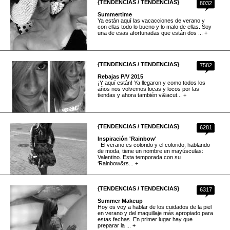
{TENDENCIAS / TENDENCIAS}
8032
Summertime
Ya están aquí las vacacciones de verano y
con ellas todo lo bueno y lo malo de ellas. Soy
una de esas afortunadas que están dos ... +
{TENDENCIAS / TENDENCIAS}
7582
Rebajas P/V 2015
¡Y aquí están! Ya llegaron y como todos los
años nos volvemos locas y locos por las
tiendas y ahora también v&iacut... +
{TENDENCIAS / TENDENCIAS}
6281
Inspiración 'Rainbow'
El verano es colorido y el colorido, hablando
de moda, tiene un nombre en mayúsculas:
Valentino. Esta temporada con su
‘Rainbow&rs... +
{TENDENCIAS / TENDENCIAS}
6317
Summer Makeup
Hoy os voy a hablar de los cuidados de la piel
en verano y del maquillaje más apropiado para
estas fechas. En primer lugar hay que
preparar la ... +