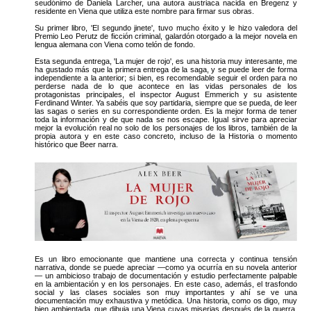
seudónimo de Daniela Larcher, una autora austriaca nacida en Bregenz y
residente en Viena que utiliza este nombre para firmar sus obras.
Su primer libro, 'El segundo jinete', tuvo mucho éxito y le hizo valedora del
Premio Leo Perutz de ficción criminal, galardón otorgado a la mejor novela en
lengua alemana con Viena como telón de fondo.
Esta segunda entrega, 'La mujer de rojo', es una historia muy interesante, me
ha gustado más que la primera entrega de la saga, y se puede leer de forma
independiente a la anterior; si bien, es recomendable seguir el orden para no
perderse nada de lo que acontece en las vidas personales de los
protagonistas principales, el inspector August Emmerich y su asistente
Ferdinand Winter. Ya sabéis que soy partidaria, siempre que se pueda, de leer
las sagas o series en su correspondiente orden. Es la mejor forma de tener
toda la información y de que nada se nos escape. Igual sirve para apreciar
mejor la evolución real no solo de los personajes de los libros, también de la
propia autora y en este caso concreto, incluso de la Historia o momento
histórico que Beer narra.
Es un libro emocionante que mantiene una correcta y continua tensión
narrativa, donde se puede apreciar —como ya ocurría en su novela anterior
— un ambicioso trabajo de documentación y estudio perfectamente palpable
en la ambientación y en los personajes. En este caso, además, el trasfondo
social y las clases sociales son muy importantes y ahí se ve una
documentación muy exhaustiva y metódica. Una historia, como os digo, muy
bien ambientada, que dibuja una Viena cuyas miserias después de la guerra,