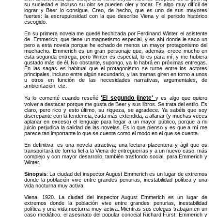
su suciedad e incluso su olor se pueden oler y tocar. Es algo muy difícil de
lograr y Beer lo consigue. Creo, de hecho, que es uno de sus mayores
fuertes: la escrupulosidad con la que describe Viena y el periodo histórico
escogido.
En su primera novela me quedé hechizada por Ferdinand Winter, el asistente
de Emmerich, que tiene un magnetismo especial, y es ahí donde le saco un
pero a esta novela porque he echado de menos un mayor protagonismo del
muchacho. Emmerich es un gran personaje que, además, crece mucho en
esta segunda entrega, pero Winter es especial, lo es para mí, y me hubiera
gustado más de él. No obstante, supongo, ya lo habrá en próximas entregas.
En las sagas es habitual que el protagonismo se turne entre los actores
principales, incluso entre algún secundario, y las tramas giren en torno a unos
u otros en función de las necesidades narrativas, argumentales, de
ambientación, etc.
'El segundo jinete'
Ya lo comenté cuando reseñé
y es algo que quiero
volver a destacar porque me gusta de Beer y sus libros. Se trata del estilo. Es
claro, pero rico y esto último, su riqueza, se agradece. Ya sabéis que soy
discrepante con la tendencia, cada más extendida, a allanar (y muchas veces
aplanar en exceso) el lenguaje para llegar a un mayor público, porque a mi
juicio perjudica la calidad de las novelas. Es lo que pienso y es que a mí me
parece tan importante lo que se cuenta como el modo en el que se cuenta.
En definitiva, es una novela atractiva; una lectura placentera y ágil que os
transportará de forma fiel a la Viena de entreguerras y a un nuevo caso, más
complejo y con mayor desarrollo, también trasfondo social, para Emmerich y
Winter.
Sinopsis
: La ciudad del inspector August Emmerich es un lugar de extremos
donde la población vive entre grandes penurias, inestabilidad política y una
vida nocturna muy activa.
Viena, 1920. La ciudad del inspector August Emmerich es un lugar de
extremos donde la población vive entre grandes penurias, inestabilidad
política y una vida nocturna muy activa. Mientras sus colegas trabajan en un
caso mediático, el asesinato del popular concejal Richard Fürst, Emmerich y