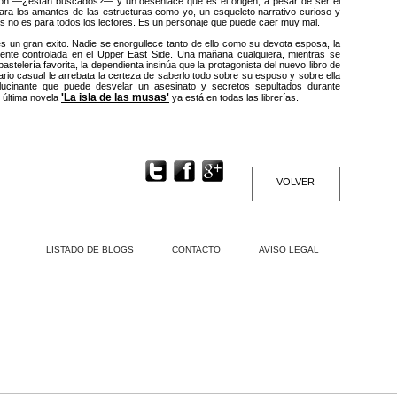
ión —¿están buscados?— y un desenlace que es el origen, a pesar de ser el
para los amantes de las estructuras como yo, un esqueleto narrativo curioso y
ues no es para todos los lectores. Es un personaje que puede caer muy mal.
s un gran exito. Nadie se enorgullece tanto de ello como su devota esposa, la
mente controlada en el Upper East Side. Una mañana cualquiera, mientras se
stelería favorita, la dependienta insinúa que la protagonista del nuevo libro de
rio casual le arrebata la certeza de saberlo todo sobre su esposo y sobre ella
lucinante que puede desvelar un asesinato y secretos sepultados durante
'La isla de las musas'
u última novela
ya está en todas las librerías.
VOLVER
LISTADO DE BLOGS
CONTACTO
AVISO LEGAL