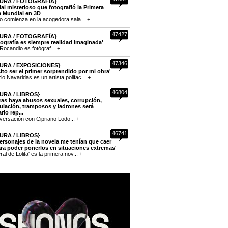
URA / FOTOGRAFíA}
cial misterioso que fotografió la Primera
a Mundial en 3D
to comienza en la acogedora sala... +
47427
URA / FOTOGRAFíA}
tografía es siempre realidad imaginada'
Rocandio es fotógraf... +
47346
URA / EXPOSICIONES}
ito ser el primer sorprendido por mi obra'
o Navaridas es un artista polifac... +
46804
URA / LIBROS}
ras haya abusos sexuales, corrupción,
lación, tramposos y ladrones será
rio rep...
versación con Cipriano Lodo... +
46741
URA / LIBROS}
ersonajes de la novela me tenían que caer
ra poder ponerlos en situaciones extremas'
eral de Lolita' es la primera nov... +