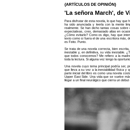
{ARTÍCULOS DE OPINIÓN}
'La señora March', de Vi
Para disfrutar de esta novela, lo que hay que
ha sido anunciada y leerla con la mente li
realmente. Se han dicho tantas cosas sobre 
expectativas, creo, demasiado altas en ocasio
¿Cómo evitarlo? Como os digo, hay que intent
texto como si fuera el de una escritora más, d
es Feito. Punto.
Se trata de una novela correcta, bien escrita
inestable y, en definitiva, su vida inestable
que todos conocemos? Me refiero a la madre
toda la lectura. Si alguna vez tengo la oportuni
Una novela cuyo tema principal podría ser, pre
que lleva a su vez a la inestabilidad física y 
parte inicial del libro es como una novela cost
Upper East Side. Una vida que se vuelve má
llegar a un final neurálgico que cierra un debu