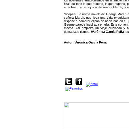
los aparentes anacronismos en la ambientac
final, de todo lo que sucede, lo que supone, 
atractivo. Eso sí, ojo con la señora March, p
Sinopsis: La última novela de George March e
señora March, que lleva una vida exquisita
dispone a comprar el pan de aceitunas en su pa
George parece inspirada en ella. Este comenta
misma. Así empieza un viaje alucinado y a
demasiado tiempo.
/Verónica García Peña
, s
Autor: Verónica García Peña