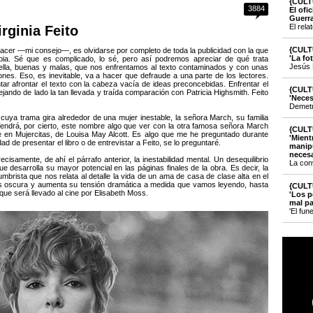
{CULT
3884
El ofi
Guerr
El rela
rginia Feito
{CULT
 hacer —mi consejo—, es olvidarse por completo de toda la publicidad con la que
'La fo
mpia. Sé que es complicado, lo sé, pero así podremos apreciar de qué trata
Jesús 
ella, buenas y malas, que nos enfrentamos al texto contaminados y con unas
nes. Eso, es inevitable, va a hacer que defraude a una parte de los lectores.
ar afrontar el texto con la cabeza vacía de ideas preconcebidas. Enfrentar el
{CULT
ejando de lado la tan llevada y traída comparación con Patricia Highsmith. Feito
'Neces
Demetri
, cuya trama gira alrededor de una mujer inestable, la señora March, su familia
. ¿Tendrá, por cierto, este nombre algo que ver con la otra famosa señora March
{CULT
 en Mujercitas, de Louisa May Alcott. Es algo que me he preguntado durante
'Mient
dad de presentar el libro o de entrevistar a Feito, se lo preguntaré.
manipu
necesa
cisamente, de ahí el párrafo anterior, la inestabilidad mental. Un desequilibrio
La con
que desarrolla su mayor potencial en las páginas finales de la obra. Es decir, la
umbrista que nos relata al detalle la vida de un ama de casa de clase alta en el
s oscura y aumenta su tensión dramática a medida que vamos leyendo, hasta
{CULT
t que será llevado al cine por Elisabeth Moss.
'Los p
mal pa
'El fun