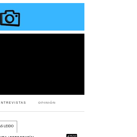
ENTREVISTAS
OPINIÓN
S LEIDO
47532