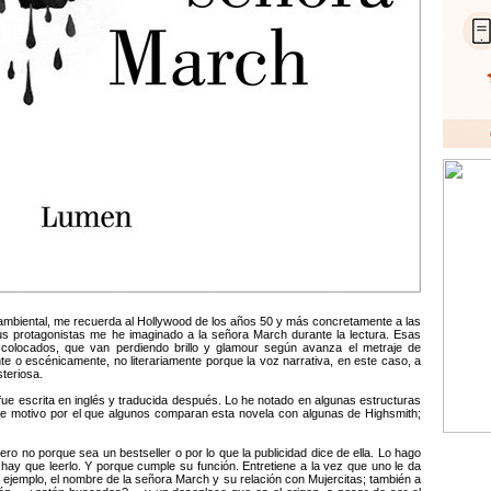
ambiental, me recuerda al Hollywood de los años 50 y más concretamente a las
s protagonistas me he imaginado a la señora March durante la lectura. Esas
n colocados, que van perdiendo brillo y glamour según avanza el metraje de
e o escénicamente, no literariamente porque la voz narrativa, en este caso, a
steriosa.
 fue escrita en inglés y traducida después. Lo he notado en algunas estructuras
se motivo por el que algunos comparan esta novela con algunas de Highsmith;
ero no porque sea un bestseller o por lo que la publicidad dice de ella. Lo hago
 hay que leerlo. Y porque cumple su función. Entretiene a la vez que uno le da
 ejemplo, el nombre de la señora March y su relación con Mujercitas; también a