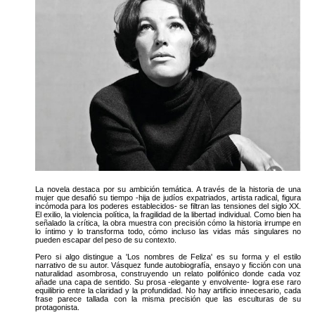
La novela destaca por su ambición temática. A través de la historia de una
mujer que desafió su tiempo -hija de judíos expatriados, artista radical, figura
incómoda para los poderes establecidos- se filtran las tensiones del siglo XX.
El exilio, la violencia política, la fragilidad de la libertad individual. Como bien ha
señalado la crítica, la obra muestra con precisión cómo la historia irrumpe en
lo íntimo y lo transforma todo, cómo incluso las vidas más singulares no
pueden escapar del peso de su contexto.
Pero si algo distingue a 'Los nombres de Feliza' es su forma y el estilo
narrativo de su autor. Vásquez funde autobiografía, ensayo y ficción con una
naturalidad asombrosa, construyendo un relato polifónico donde cada voz
añade una capa de sentido. Su prosa -elegante y envolvente- logra ese raro
equilibrio entre la claridad y la profundidad. No hay artificio innecesario, cada
frase parece tallada con la misma precisión que las esculturas de su
protagonista.