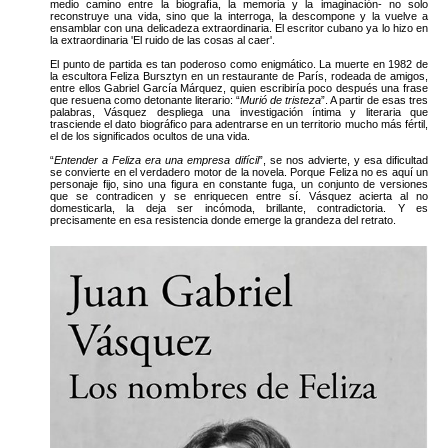
medio camino entre la biografía, la memoria y la imaginación- no solo
reconstruye una vida, sino que la interroga, la descompone y la vuelve a
ensamblar con una delicadeza extraordinaria. El escritor cubano ya lo hizo en
la extraordinaria 'El ruido de las cosas al caer'.
El punto de partida es tan poderoso como enigmático. La muerte en 1982 de
la escultora Feliza Bursztyn en un restaurante de París, rodeada de amigos,
entre ellos Gabriel García Márquez, quien escribiría poco después una frase
que resuena como detonante literario: “
Murió de tristeza
”. A partir de esas tres
palabras, Vásquez despliega una investigación íntima y literaria que
trasciende el dato biográfico para adentrarse en un territorio mucho más fértil,
el de los significados ocultos de una vida.
“
Entender a Feliza era una empresa difícil
”, se nos advierte, y esa dificultad
se convierte en el verdadero motor de la novela. Porque Feliza no es aquí un
personaje fijo, sino una figura en constante fuga, un conjunto de versiones
que se contradicen y se enriquecen entre sí. Vásquez acierta al no
domesticarla, la deja ser incómoda, brillante, contradictoria. Y es
precisamente en esa resistencia donde emerge la grandeza del retrato.