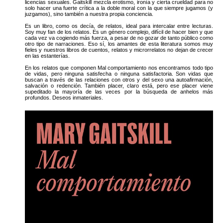
licencias sexuales. Gaitskill mezcla erotismo, ironía y cierta crueldad para no
solo hacer una fuerte crítica a la doble moral con la que siempre jugamos (y
juzgamos), sino también a nuestra propia conciencia.
Es un libro, como os decía, de relatos, ideal para intercalar entre lecturas.
Soy muy fan de los relatos. Es un género complejo, difícil de hacer bien y que
cada vez va cogiendo más fuerza, a pesar de no gozar de tanto público como
otro tipo de narraciones. Eso sí, los amantes de esta literatura somos muy
fieles y nuestros libros de cuentos, relatos y microrrelatos no dejan de crecer
en las estanterías.
En los relatos que componen Mal comportamiento nos encontramos todo tipo
de vidas, pero ninguna satisfecha o ninguna satisfactoria. Son vidas que
buscan a través de las relaciones con otros y del sexo una autoafirmación,
salvación o redención. También placer, claro está, pero ese placer viene
supeditado la mayoría de las veces por la búsqueda de anhelos más
profundos. Deseos inmateriales.