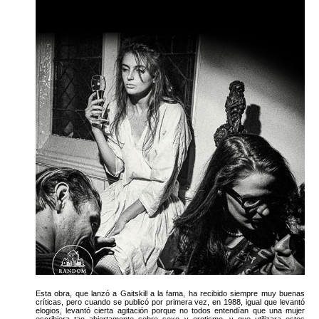
Esta obra, que lanzó a Gaitskill a la fama, ha recibido siempre muy buenas
críticas, pero cuando se publicó por primera vez, en 1988, igual que levantó
elogios, levantó cierta agitación porque no todos entendían que una mujer
escribiera tan abiertamente sobre sexo y erotismo, y que utilizara estos