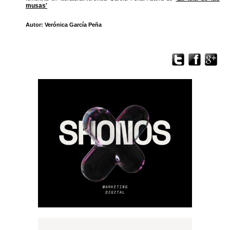
musas'
Autor: Verónica García Peña