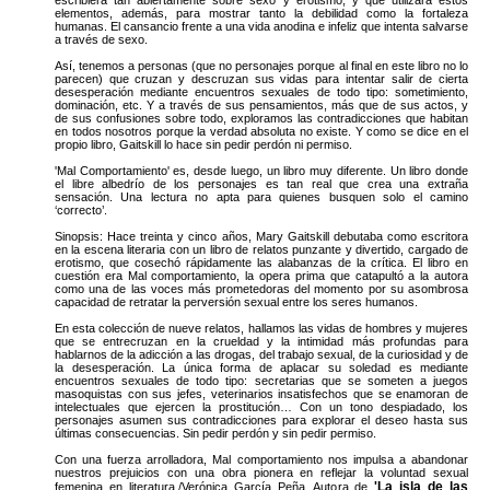
elementos, además, para mostrar tanto la debilidad como la fortaleza
humanas. El cansancio frente a una vida anodina e infeliz que intenta salvarse
a través de sexo.
Así, tenemos a personas (que no personajes porque al final en este libro no lo
parecen) que cruzan y descruzan sus vidas para intentar salir de cierta
desesperación mediante encuentros sexuales de todo tipo: sometimiento,
dominación, etc. Y a través de sus pensamientos, más que de sus actos, y
de sus confusiones sobre todo, exploramos las contradicciones que habitan
en todos nosotros porque la verdad absoluta no existe. Y como se dice en el
propio libro, Gaitskill lo hace sin pedir perdón ni permiso.
'Mal Comportamiento' es, desde luego, un libro muy diferente. Un libro donde
el libre albedrío de los personajes es tan real que crea una extraña
sensación. Una lectura no apta para quienes busquen solo el camino
‘correcto’.
Sinopsis: Hace treinta y cinco años, Mary Gaitskill debutaba como escritora
en la escena literaria con un libro de relatos punzante y divertido, cargado de
erotismo, que cosechó rápidamente las alabanzas de la crítica. El libro en
cuestión era Mal comportamiento, la opera prima que catapultó a la autora
como una de las voces más prometedoras del momento por su asombrosa
capacidad de retratar la perversión sexual entre los seres humanos.
En esta colección de nueve relatos, hallamos las vidas de hombres y mujeres
que se entrecruzan en la crueldad y la intimidad más profundas para
hablarnos de la adicción a las drogas, del trabajo sexual, de la curiosidad y de
la desesperación. La única forma de aplacar su soledad es mediante
encuentros sexuales de todo tipo: secretarias que se someten a juegos
masoquistas con sus jefes, veterinarios insatisfechos que se enamoran de
intelectuales que ejercen la prostitución… Con un tono despiadado, los
personajes asumen sus contradicciones para explorar el deseo hasta sus
últimas consecuencias. Sin pedir perdón y sin pedir permiso.
Con una fuerza arrolladora, Mal comportamiento nos impulsa a abandonar
nuestros prejuicios con una obra pionera en reflejar la voluntad sexual
'La isla de las
femenina en literatura./Verónica García Peña. Autora de