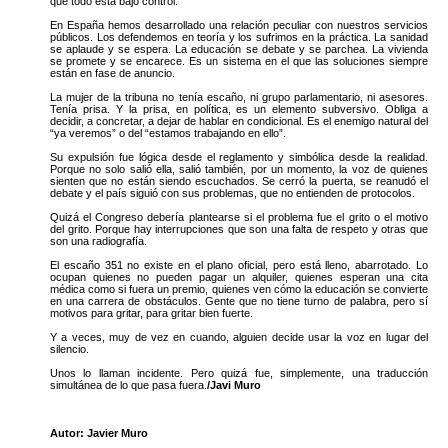
que todo está bajo control.
En España hemos desarrollado una relación peculiar con nuestros servicios
públicos. Los defendemos en teoría y los sufrimos en la práctica. La sanidad
se aplaude y se espera. La educación se debate y se parchea. La vivienda
se promete y se encarece. Es un sistema en el que las soluciones siempre
están en fase de anuncio.
La mujer de la tribuna no tenía escaño, ni grupo parlamentario, ni asesores.
Tenía prisa. Y la prisa, en política, es un elemento subversivo. Obliga a
decidir, a concretar, a dejar de hablar en condicional. Es el enemigo natural del
“ya veremos” o del “estamos trabajando en ello”.
Su expulsión fue lógica desde el reglamento y simbólica desde la realidad.
Porque no solo salió ella, salió también, por un momento, la voz de quienes
sienten que no están siendo escuchados. Se cerró la puerta, se reanudó el
debate y el país siguió con sus problemas, que no entienden de protocolos.
Quizá el Congreso debería plantearse si el problema fue el grito o el motivo
del grito. Porque hay interrupciones que son una falta de respeto y otras que
son una radiografía.
El escaño 351 no existe en el plano oficial, pero está lleno, abarrotado. Lo
ocupan quienes no pueden pagar un alquiler, quienes esperan una cita
médica como si fuera un premio, quienes ven cómo la educación se convierte
en una carrera de obstáculos. Gente que no tiene turno de palabra, pero sí
motivos para gritar, para gritar bien fuerte.
Y a veces, muy de vez en cuando, alguien decide usar la voz en lugar del
silencio.
Unos lo llaman incidente. Pero quizá fue, simplemente, una traducción
simultánea de lo que pasa fuera.
/Javi Muro
Autor: Javier Muro