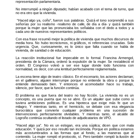
representación parlamentaria.
No interrumpió a ningún diputado; habían acabado con el tema de turno, que
no era otro que la vivienda.
“Haced algo ya, coño”, fueron sus palabras. Quizá el tono sorprendió a sus
señorías por su realismo -realismo de calle, de día a día- y quizá también
porque la mujer que las pronunciaba los señalaba con el dedo a todos y a
cada uno de nuestros representantes políticos.
Con esa frase resumió mejor la política de vivienda que muchos discursos de
media hora. No hubo tecnicismos, ni gráficos, ni referencias cruzadas. Solo
urgencia. Que, curiosamente, es lo único que falta cuando se habla de
vivienda, de sanidad o de educación.
La reacción institucional fue impecable en lo formal. Francina Armengol,
presidenta de la Cámara, ordenó la expulsión de la mujer. Se restableció el
orden. El Congreso volvió a ser ese lugar donde todo funciona con
normalidad, es decir, con una lentitud perfectamente reglamentada.
La escena tiene algo de teatro clásico. En el escenario, los actores declaman;
en el gallinero, alguien interrumpe porque no entiende la obra o porque la
entiende demasiado bien. Y entonces el acomodador hace su trabajo,
silencio, por favor, que la función continúa.
El problema es que fuera del teatro no hay ficción. La vivienda no es un
concepto, es una puerta que no se abre. Es un alquiler que sube como si
tuviera ambiciones políticas. Es una hipoteca que exige más fe que un
milagro. Y mientras tanto, en el hemiciclo, se debate con esa elegancia
burocrática que convierte cualquier problema en una sucesión de
intervenciones perfectamente olvidables. Y mientras tanto, el alcalde de
Logroño continúa ocultando el listado de adjudicatarios de VPO.
“Haced algo ya”. No es un eslogan, era una súplica; dicen que con mala
educación. Y quizá por eso resultó tan incómoda. Porque en política estamos
más acostumbrados a las formas que al fondo, a las maneras que al
contenido. La mujer rompió el protocolo, sí. Pero también rompió la ilusión de