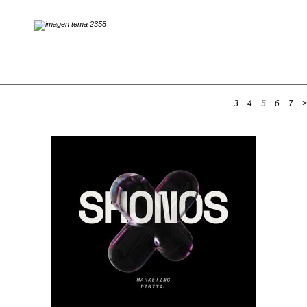
3
4
5
6
7
>