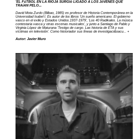
'EL FúTBOL EN LA RIOJA SURGIó LIGADO A LOS JóVENES QUE
TRAíAN PELO...
David Mota Zurdo (Bilbao, 1985) es profesor de Historia Contemporánea en la
Universidad Isabel I. Es autor de los libros 'Un sueño americano. El gobierno
vasco en el exilio y Estados Unidos.1937-1979', 'Los 40 Radikales. La música
contestaria vasca y otras escenas musicales', y junto a Santiago de Pablo y
Virginia López de Maturana 'Testigo de cargo. Las historia de ETA y sus
víctimas en televisión'. Como historiador sus líneas de investigaci&oacu... +
Autor: Javier Muro