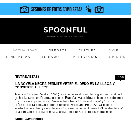
ACTUALIDAD
DEPORTE
CULTURA
VIVIR
TENDENCIAS
TURISMO
ENTREVISTAS
OPINIÓN
{ENTREVISTAS}
3358
'LA NOVELA NEGRA PERMITE METER EL DEDO EN LA LLAGA Y
CONVIERTE AL LECT...
Teresa Cardona (Madrid, 1973), es escritora de novela negra, que ha dejado
su huella tanto en Francia como en España. Ha publicado bajo el seudónimo
Éric Todenne junto a Eric Damien, los títulos 'Un travail à finir' y 'Terres
brûlées', protagonizados por el teniente Andreani. En 2022, ya bajo su
verdadero nombre y en solitario, Cardona presentó la novela 'Los dos lados',
una intrigante historia centrada en la teniente Karen Blecker, quien re... +
Autor: Javier Muro