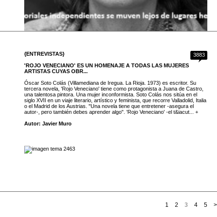
{ENTREVISTAS}
3883
'ROJO VENECIANO' ES UN HOMENAJE A TODAS LAS MUJERES
ARTISTAS CUYAS OBR...
Óscar Soto Colás (Villamediana de Iregua. La Rioja. 1973) es escritor. Su
tercera novela, 'Rojo Veneciano' tiene como protagonista a Juana de Castro,
una talentosa pintora. Una mujer inconformista. Soto Colás nos sitúa en el
siglo XVII en un viaje literario, artístico y feminista, que recorre Valladolid, Italia
o el Madrid de los Austrias. "Una novela tiene que entretener -asegura el
autor-, pero también debes aprender algo". 'Rojo Veneciano' -el t&iacut... +
Autor: Javier Muro
1
2
3
4
5
>