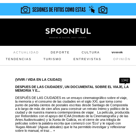
ACTUALIDAD
DEPORTE
CULTURA
VIVIR
TENDENCIAS
TURISMO
ENTREVISTAS
OPINIÓN
{VIVIR / VIDA EN LA CIUDAD}
1342
DESPUES DE LAS CIUDADES', UN DOCUMENTAL SOBRE EL VIAJE, LA
MEMORIA Y E...
DESPUÉS DE LAS CIUDADES es un ensayo cinematográfico sobre el viaje,
la memoria y el consumo de las ciudades en el siglo XXI, que toma como
punto de partida cientos de postales escritas desde Santiago de Compostela
a lo largo de más de cien años para construir un retrato íntimo y político de la
ciudad y de nuestra manera contemporánea de viajar. La película, producida
por Rebordelos con el apoyo del ICAA (Instituto de la Cinematografía y de las
Artes Audiovisuales) y la Xunta de Galicia, es el cierre de una trilogía de
películas sobre la palabra escrita que comenzó con 'Eco' y le siguió con
'Augas Abisais' (Aguas abisales) que le ha permitido investigar y reflexionar
sobre lo manual, el traz... +