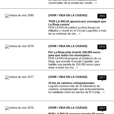
comerciales de la ciudad por vende... +
{VIVIR / VIDA EN LA CIUDAD}
2001
'POR LA RIOJA apuesta por conseguir que
La Rioja cuente'
POR LA RIOJA celebró su Acto Anual con
Afiliados y reunió en el Círculo Logroñés a más
de un centenar de sim... +
{VIVIR / VIDA EN LA CIUDAD}
1810
Por La Rioja pide invertir 150.000 euros
para que todos los municipios...
POR LA RIOJA propone al Gobierno de La
Rioja, que preside Gonzalo Capellán, que
habilite una partida de 150.000 euros para
dotar a todos los mu... +
{VIVIR / VIDA EN LA CIUDAD}
1817
33 km de caminos ciclopeatonales
Logroño estrena más de 33 kilómetros de
caminos ciclopeatonales que el Ayuntamiento
ha habilitado entre los barrios de El Cortijo... +
{VIVIR / VIDA EN LA CIUDAD}
1527
POR LA RIOJA propone instalar 50 pasos