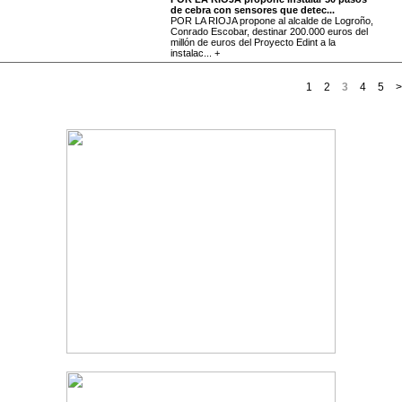
de cebra con sensores que detec...
POR LA RIOJA propone al alcalde de Logroño,
Conrado Escobar, destinar 200.000 euros del
millón de euros del Proyecto Edint a la
instalac... +
1
2
3
4
5
>