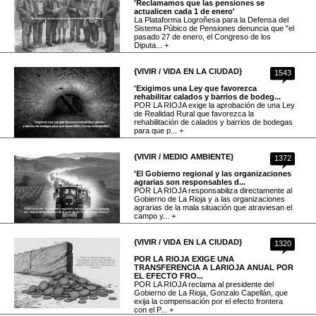
'Reclamamos que las pensiones se
actualicen cada 1 de enero'
La Plataforma Logroñesa para la Defensa del
Sistema Púbico de Pensiones denuncia que "el
pasado 27 de enero, el Congreso de los
Diputa... +
{VIVIR / VIDA EN LA CIUDAD}
1543
'Exigimos una Ley que favorezca
rehabilitar calados y barrios de bodeg...
POR LA RIOJA exige la aprobación de una Ley
de Realidad Rural que favorezca la
rehabilitación de calados y barrios de bodegas
para que p... +
{VIVIR / MEDIO AMBIENTE}
1372
'El Gobierno regional y las organizaciones
agrarias son responsables d...
POR LA RIOJA responsabiliza directamente al
Gobierno de La Rioja y a las organizaciones
agrarias de la mala situación que atraviesan el
campo y... +
{VIVIR / VIDA EN LA CIUDAD}
1320
POR LA RIOJA EXIGE UNA
TRANSFERENCIA A LARIOJA ANUAL POR
EL EFECTO FRO...
POR LA RIOJA reclama al presidente del
Gobierno de La Rioja, Gonzalo Capellán, que
exija la compensación por el efecto frontera
con el P... +