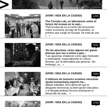
{VIVIR / VIDA EN LA CIUDAD}
1265
The Circular Lab, un laboratorio sobre el
futuro del envase en la capi...
TheCircularLab es el centro de innovación
sobre economía circular de Ecoembes, el
primero que surgió en Europa. Se trata de una
i... +
{VIVIR / VIDA EN LA CIUDAD}
1611
'En las apuestas, como alguna vez ganas
piensas que vas a volver a gan...
“Las apuestas empiezan como algo motivador
y estimulante, especialmente en chicos
jóvenes, por la adrenalina que generan. Sin
embargo, cu... +
{VIVIR / VIDA EN LA CIUDAD}
1664
2 millones de menores ucranios necesitan
ayuda humanitaria urgente tra...
Aldeas Infantiles SOS alerta de que el
desgaste emocional, la interrupción educativa
y el desplazamiento forzoso amenazan el
desarrollo de toda... +
{VIVIR / VIDA EN LA CIUDAD}
1700