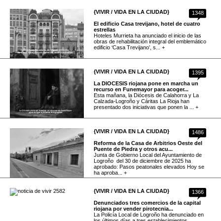
{VIVIR / VIDA EN LA CIUDAD}
1348
El edificio Casa trevijano, hotel de cuatro
estrellas
Hoteles Murrieta ha anunciado el inicio de las
obras de rehabilitación integral del emblemático
edificio ‘Casa Trevijano’, s... +
{VIVIR / VIDA EN LA CIUDAD}
1395
La DIOCESIS riojana pone en marcha un
recurso en Funemayor para acoger...
Esta mañana, la Diócesis de Calahorra y La
Calzada-Logroño y Cáritas La Rioja han
presentado dos iniciativas que ponen la ... +
{VIVIR / VIDA EN LA CIUDAD}
1486
Reforma de la Casa de Arbitrios Oeste del
Puente de Piedra y otros acu...
Junta de Gobierno Local del Ayuntamiento de
Logroño del 30 de diciembre de 2025 ha
aprobado: Pasos peatonales elevados Hoy se
ha aproba... +
{VIVIR / VIDA EN LA CIUDAD}
1366
Denunciados tres comercios de la capital
riojana por vender pirotecnia...
La Policía Local de Logroño ha denunciado en
los últimos días a tres establecimientos