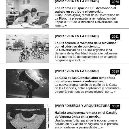
{VIVIR / VIDA EN LA CIUDAD}
3076
La UR crea el Espacio ELE, destonado al
trabajo en equipo y el coworki...
Juan Carlos Ayala, rector de la Universidad de
La Rioja, ha presentado la remodelación del
Espacio ELE de la Biblioteca Universitaria, un
lugar... +
{VIVIR / VIDA EN LA CIUDAD}
2911
La UR celebra la 'Semana de la Movilidad'
con el objetivo de concienci...
La Universidad de La Rioja organiza la VI
Semana de la Movilidad Sostenible del jueves
14 al martes 19 de septiembre con un amplio
programa que incl... +
{VIVIR / VIDA EN LA CIUDAD}
3299
La Casa de las Ciencias abre temporada
con exposiciones, conferencias,...
La nueva programación de otoño de la Casa
de las Ciencias, entre septiembre y noviembre,
ofrecerá tres nuevas exposiciones, con... +
{VIVIR / DISEñOS Y ARQUITECTURA}
3630
Hallada una lucerna romana en el Castillo
de Viguera única en la pen�...
Una lucerna (o lámpara) de la época romana
hallada en el Castillo de Viguera es la primera
encontrada en la península ibé... +