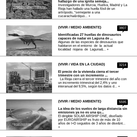
hallazgo de una ignita semeja...
Investigadores de Murcia, Huelva, Madrid y La
Rioja han hallado una huella fósil de un
artrópodo, “semejante a una
cucaracha&rdquo... +
{VIVIR / MEDIO AMBIENTE}
3807
Identificadas 27 huellas de dinosaurios
capaces de nadar en Laguna de ...
Algunas de las especies de dinosaurios que
habitaron en el entorno de la actual
localidad riojana de Laguna&... +
{VIVIR / VIDA EN LA CIUDAD}
3214
El precio de la vivienda cierra el tercer
trimestre con un incremento ...
La Rioja cierra el tercer trimestre del año con
un incremento trimestral del 2,4% y uno
interanual del 9,5%, según los datos d... +
{VIVIR / MEDIO AMBIENTE}
5595
La idea de los vuelos de larga distancia sin
emisiones ya no es una qu...
El dirigible SOLAR AIRSHIP ONE, diseñado
por EUROAIRSHIP es fruto de más de 10
años de I+D seguidos de 3 años de dise&nt...
+