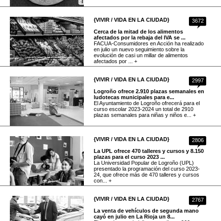
{VIVIR / VIDA EN LA CIUDAD}
3672
Cerca de la mitad de los alimentos
afectados por la rebaja del IVA se ...
FACUA-Consumidores en Acción ha realizado
en julio un nuevo seguimiento sobre la
evolución de casi un millar de alimentos
afectados por ... +
{VIVIR / VIDA EN LA CIUDAD}
2997
Logroño ofrece 2.910 plazas semanales en
ludotecas municipales para e...
El Ayuntamiento de Logroño ofrecerá para el
curso escolar 2023-2024 un total de 2910
plazas semanales para niñas y niños e... +
{VIVIR / VIDA EN LA CIUDAD}
2806
La UPL ofrece 470 talleres y cursos y 8.150
plazas para el curso 2023 ...
La Universidad Popular de Logroño (UPL)
presentado la programación del curso 2023-
24, que ofrece más de 470 talleres y cursos
con... +
{VIVIR / VIDA EN LA CIUDAD}
2767
La venta de vehículos de segunda mano
cayó en julio en La Rioja un 8...