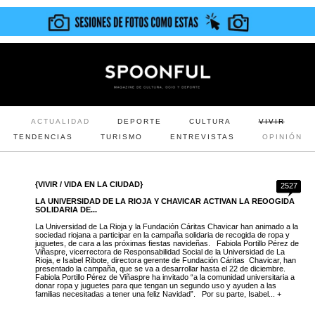
ACTUALIDAD
DEPORTE
CULTURA
VIVIR
TENDENCIAS
TURISMO
ENTREVISTAS
OPINIÓN
{VIVIR / VIDA EN LA CIUDAD}
2527
LA UNIVERSIDAD DE LA RIOJA Y CHAVICAR ACTIVAN LA REOOGIDA
SOLIDARIA DE...
La Universidad de La Rioja y la Fundación Cáritas Chavicar han animado a la
sociedad riojana a participar en la campaña solidaria de recogida de ropa y
juguetes, de cara a las próximas fiestas navideñas. Fabiola Portillo Pérez de
Viñaspre, vicerrectora de Responsabilidad Social de la Universidad de La
Rioja, e Isabel Ribote, directora gerente de Fundación Cáritas Chavicar, han
presentado la campaña, que se va a desarrollar hasta el 22 de diciembre.
Fabiola Portillo Pérez de Viñaspre ha invitado “a la comunidad universitaria a
donar ropa y juguetes para que tengan un segundo uso y ayuden a las
familias necesitadas a tener una feliz Navidad”. Por su parte, Isabel... +