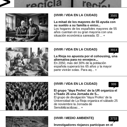
{VIVIR / VIDA EN LA CIUDAD}
3565
La mitad de los mayores de 55 ayuda con
su sueldo a su familia o entor...
Los hogares de los españoles mayores de 55
años cuentan en su gran mayoría con una
situación económica saneada. El ... +
{VIVIR / VIDA EN LA CIUDAD}
3914
La Rioja no apuesta por el cohousing, una
alternativa para no envejece...
En 2050, más del 30% de la población
española superará los 65 años y la mayor
parte vivirán solas. Para aq... +
{VIVIR / VIDA EN LA CIUDAD}
999
El grupo 'Vaya Profes' de la UR organiza el
s?bado 25 una Jornada de S...
El grupo de divulgación 'Vaya Profes' de la
Universidad de La Rioja organiza el sábado 25
de noviembre la Jornada de
Sensibilizaci&oac... +
{VIVIR / MEDIO AMBIENTE}
3733
Investigadores riojanos participan en el