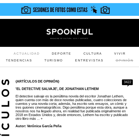
ACTUALIDAD
DEPORTE
CULTURA
VIVIR
TENDENCIAS
TURISMO
ENTREVISTAS
OPINIÓN
{ARTÍCULOS DE OPINIÓN}
3422
'EL DETECTIVE SALVAJE', DE JONATHAN LETHEM
El detective salvaje es la penúltima novela del escritor Jonathan Lethem,
quien cuenta con más de doce novelas publicadas, cuatro colecciones de
cuentos y una novela corta; además, ha escrito seis ensayos, un cómic y
tres guiones cinematográficos. Digo penúltima porque esta obra, aunque a
nosotros nos ha llegado ahora, en realidad fue publicada originalmente en
2018 en Estados Unidos y, desde entonces, Lethem ha escrito y publicado
otro libro más ... +
Autor: Verónica García Peña