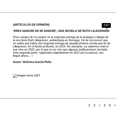
{ARTÍCULOS DE OPINIÓN}
3367
'ERES SANGRE DE MI SANGRE', UNA NOVELA DE RUTH LILEGRAVEN
'Eres sangre de mi sangre' es la segunda entrega de la duología o bilogía de
la escritora Ruth Lillegraven, ambientada en Noruega. He de reconocer que
no sabía que había una segunda entrega de aquella primera novela que leí de
Lillegraven, En el fiordo profundo, en 2019. No obstante, ya sabemos todo lo
que vino en 2020, por lo que no es raro que algunas publicaciones (incluida
esta segunda parte, registrada originalmente en 2021 por la autora), nos
llegue ahora... +
Autor: Verónica García Peña
2
3
4
5
6
>