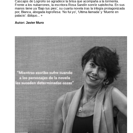
Cascajos de Logroño se agradece la brisa que acompaña a la tormenta.
Frente a los nubarrones, la escritora Rosa Sandín sonríe satisfecha. En sus
manos tiene ya ‘Bajo tus pies’, su cuarta novela tras la trilogía protagonizada
por, Blanca, abogada logroñesa: ‘No fui yo’, ‘Ultima llamada’ y ‘Muerte en
palacio’. &ldquo... +
Autor: Javier Muro