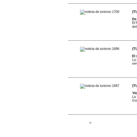
{T
De 
El 
que
{T
El 
La 
sen
{T
'Ho
La 
Gob
<