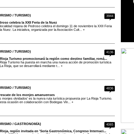
URISMO / TURISMO}
3944
roso celebra la XXII Feria de la Nuez
localidad riojana de Pedroso celebra el domingo 11 de noviembre la XXII Feria
la Nuez. La iniciativa, organizada por la Asociación Cult... +
URISMO / TURISMO}
4136
 Rioja Turismo promocionará la región como destino familiar, romá...
Rioja Turismo ha puesta en marcha una nueva acción de promoción turística
La Rioja, que se desarrollará mediante t... +
URISMO / TURISMO}
4836
 rescate de los monjes amanuenses
s monjes olvidados' es la nueva ruta turística propuesta por La Rioja Turismo.
esta ocasión en colaboración con Bodegas Vin... +
URISMO / GASTRONOMíA}
4065
Rioja, región invitada en 'Soria Gastronómica, Congreso Internaci...