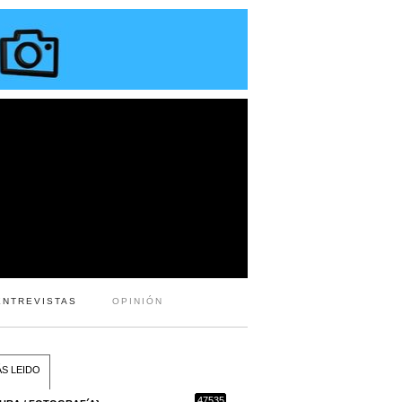
ENTREVISTAS
OPINIÓN
S LEIDO
47535