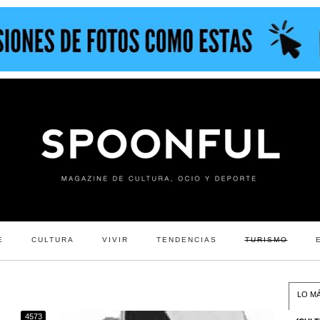
E
CULTURA
VIVIR
TENDENCIAS
TURISMO
LO MÁ
4573