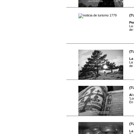
{T
Ped
La 
de 
{T
La
La 
de 
{T
Al
'Lo
En 
{T
La 