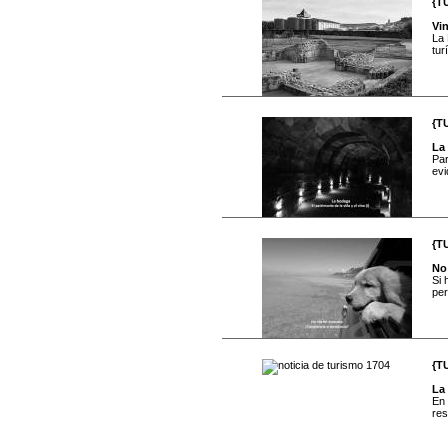
{T
Vi
La 
tur
{T
La
Par
evi
{T
No
Si 
per
{T
La 
En 
res