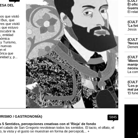
{CULT
El ofi
MESA DEL
Guerr
El rela
os que visitó
l Bus, que
{CULT
res que visitó
'La fo
s que estuvo
Jesús 
scubrir la
, entidad
onómica
{CULT
a y Turismo,
'Neces
s nuevas
Demetri
on el
órica que
idad y, p...
{CULT
'Mient
manipu
necesa
La con
{CULT
'Los p
mal pa
'El fun
URISMO / GASTRONOMíA}
5845
 5 Sentidos, percepciones creativas con el 'Rioja' de fondo
el calado de San Gregorio revolotean todos los sentidos. El tacto, el olfato, el
o, la vista y el gusto se muestran en forma de percepci&... +