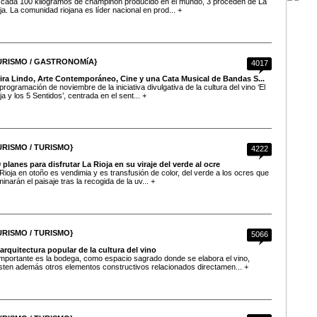
cada 100 kilogramos de champiñón producido en el mundo, 3 proceden de La
ja. La comunidad riojana es líder nacional en prod... +
URISMO / GASTRONOMíA}
4017
vira Lindo, Arte Contemporáneo, Cine y una Cata Musical de Bandas S...
programación de noviembre de la iniciativa divulgativa de la cultura del vino ‘El
ja y los 5 Sentidos’, centrada en el sent... +
URISMO / TURISMO}
4222
 planes para disfrutar La Rioja en su viraje del verde al ocre
Rioja en otoño es vendimia y es transfusión de color, del verde a los ocres que
inarán el paisaje tras la recogida de la uv... +
URISMO / TURISMO}
5066
arquitectura popular de la cultura del vino
importante es la bodega, como espacio sagrado donde se elabora el vino,
sten además otros elementos constructivos relacionados directamen... +