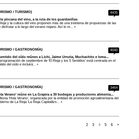
URISMO / TURISMO}
4435
la yincana del vino, a la ruta de los guardaviñas
Rioja y la cultura del vino proponen más de una treintena de propuestas de las
 disfrutar a lo largo del verano riojano. Así lo re... +
URISMO / GASTRONOMíA}
4040
sentido del oído reúnes a Lichi, Jaime Urrutia, Muchachito e Isma...
programación de septiembre de ‘El Rioja y los 5 Sentidos’ está centrada en el
tido del oído e incluirá... +
URISMO / GASTRONOMíA}
3464
la Verano' reúne en La Grajera a 30 bodegas y productores alimenta...
fiesta ‘Hola Verano’, organizada por la entidad de promoción agroalimentaria del
ierno de La Rioja ‘La Rioja Capital&rs... +
2
3
4
5
6
>