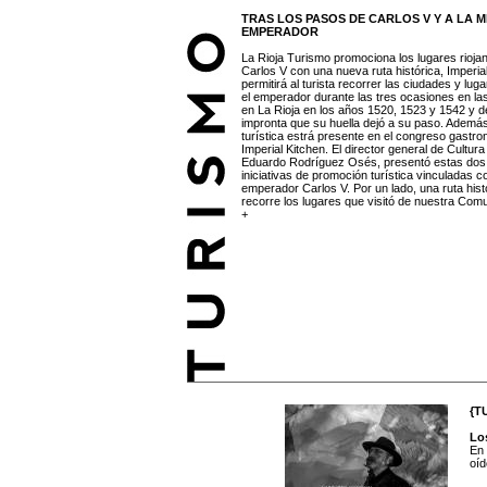
TRAS LOS PASOS DE CARLOS V Y A LA 
EMPERADOR
La Rioja Turismo promociona los lugares riojan
Carlos V con una nueva ruta histórica, Imperia
permitirá al turista recorrer las ciudades y luga
el emperador durante las tres ocasiones en la
en La Rioja en los años 1520, 1523 y 1542 y de
impronta que su huella dejó a su paso. Además
turística estrá presente en el congreso gastr
Imperial Kitchen. El director general de Cultur
Eduardo Rodríguez Osés, presentó estas do
iniciativas de promoción turística vinculadas c
emperador Carlos V. Por un lado, una ruta hist
recorre los lugares que visitó de nuestra Comun
+
{T
Los
En 
oíd