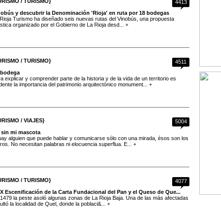
URISMO / TURISMO}
4413
nobús y descubrir la Denominación 'Rioja' en ruta por 18 bodegas
Rioja Turismo ha diseñado seis nuevas rutas del Vinobús, una propuesta
ística organizado por el Gobierno de La Rioja desd... +
URISMO / TURISMO}
4511
 bodega
a explicar y comprender parte de la historia y de la vida de un territorio es
dente la importancia del patrimonio arquitectónico monument... +
URISMO / VIAJES}
5004
 sin mi mascota
hay alguien que puede hablar y comunicarse sólo con una mirada, ésos son los
ros. No necesitan palabras ni elocuencia superflua. E... +
URISMO / TURISMO}
4077
X Escenificación de la Carta Fundacional del Pan y el Queso de Que...
1479 la peste asoló algunas zonas de La Rioja Baja. Una de las más afectadas
ultó la localidad de Quel, donde la poblaci&... +