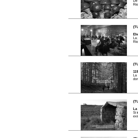
De 
Rio
{T
El
La 
Rio
{T
119
La 
dom
{T
La 
Si 
exi