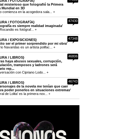
URA / FOTOGRAFíA}
cial misterioso que fotografió la Primera
a Mundial en 3D
to comienza en la acogedora sala... +
47430
URA / FOTOGRAFíA}
tografía es siempre realidad imaginada'
Rocandio es fotógraf... +
47348
URA / EXPOSICIONES}
ito ser el primer sorprendido por mi obra'
o Navaridas es un artista polifac... +
46806
URA / LIBROS}
ras haya abusos sexuales, corrupción,
lación, tramposos y ladrones será
rio rep...
versación con Cipriano Lodo... +
46743
URA / LIBROS}
ersonajes de la novela me tenían que caer
ra poder ponerlos en situaciones extremas'
eral de Lolita' es la primera nov... +