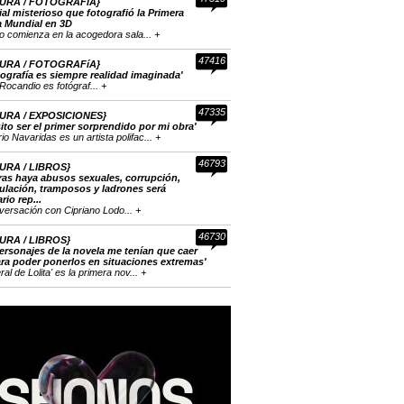
URA / FOTOGRAFíA}
cial misterioso que fotografió la Primera
a Mundial en 3D
to comienza en la acogedora sala... +
47416
URA / FOTOGRAFíA}
tografía es siempre realidad imaginada'
Rocandio es fotógraf... +
47335
URA / EXPOSICIONES}
ito ser el primer sorprendido por mi obra'
o Navaridas es un artista polifac... +
46793
URA / LIBROS}
ras haya abusos sexuales, corrupción,
lación, tramposos y ladrones será
rio rep...
versación con Cipriano Lodo... +
46730
URA / LIBROS}
ersonajes de la novela me tenían que caer
ra poder ponerlos en situaciones extremas'
eral de Lolita' es la primera nov... +