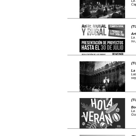
La 
Cap
{T
Ar
La 
su 
{T
La 
Las
sep
{T
Bo
La 
Gob