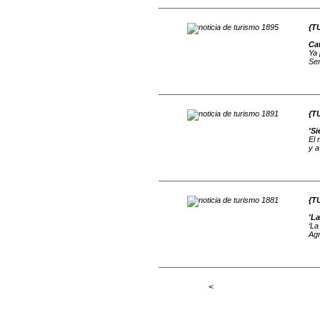
{T
Cat
Ya 
Sen
{T
'Si
El 
y a
{T
'L
‘La
Agr
<