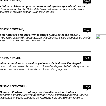
URISMO / VIAJES}
4373
 Sotos de Alfaro acogen un curso de fotografía especializado en pa...
Reserva Natural de los Sotos del Ebro en Alfaro es el lugar elegido para la
ebración el próximo sábado 25 de mayo de un c... +
URISMO / TURISMO}
4021
 monasterios para despertar el interés turísticos de los más jó...
Rioja llama la atención de los turistas más jóvenes. Y para despestar su interés
Rioja Turismo ha realizado un audio... +
URISMO / VIAJES}
11433
 años, una cripta, un mosaico, y el relato de la vida de Domingo G...
 muros de la cripta de la catedral de Santo Domingo de la Calzada, que hasta
ra mostraban la piedra desnuda de sillería, albergan ya una ... +
URISMO / AVENTURA}
3782
 Barranco Pérdido', aventura y divertida divulgación científica
carretera serpentea una vez alcanzado Enciso, municipio declarado Reserva
al Biosfera en cuyos aldedores se valorizado mas de 130 yacimientos ... +