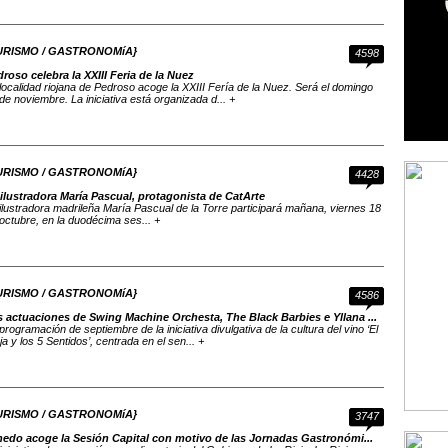
URISMO / GASTRONOMíA}
4598
roso celebra la XXIII Feria de la Nuez
localidad riojana de Pedroso acoge la XXIII Fería de la Nuez. Será el domingo
de noviembre. La iniciativa está organizada d... +
URISMO / GASTRONOMíA}
4428
ilustradora María Pascual, protagonista de CatArte
ilustradora madrileña María Pascual de la Torre participará mañana, viernes 18
octubre, en la duodécima ses... +
URISMO / GASTRONOMíA}
4586
s actuaciones de Swing Machine Orchesta, The Black Barbies e Yllana ...
programación de septiembre de la iniciativa divulgativa de la cultura del vino ‘El
ja y los 5 Sentidos’, centrada en el sen... +
URISMO / GASTRONOMíA}
3747
nedo acoge la Sesión Capital con motivo de las Jornadas Gastronómi...