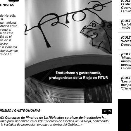
{CULT
El ofi
ONISTAS
Guerr
El rela
 de Heredia,
 la
{CULT
nternacional
'La fo
Madrid entre
Jesús 
irectora
ón en esta
al es el
{CULT
as de la
'Neces
jetivo
Demetri
 la industria
laboración de
ica de La
{CULT
'Mient
manipu
necesa
La con
{CULT
'Los p
mal pa
'El fun
URISMO / GASTRONOMíA}
4379
XIX Concurso de Pinchos de La Rioja abre su plazo de inscripción h...
plazo para inscribirse en el XIX Concurso de Pinchos de La Rioja, convocado
 la iniciativa de promoción enogastronómica del Gobier... +