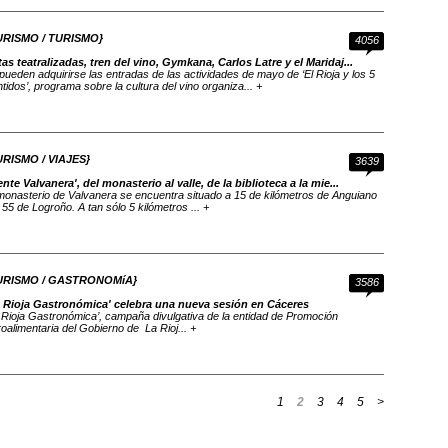
URISMO / TURISMO}
4056
as teatralizadas, tren del vino, Gymkana, Carlos Latre y el Maridaj...
pueden adquirirse las entradas de las actividades de mayo de ‘El Rioja y los 5
tidos’, programa sobre la cultura del vino organiza... +
URISMO / VIAJES}
3639
ente Valvanera', del monasterio al valle, de la biblioteca a la mie...
monasterio de Valvanera se encuentra situado a 15 de kilómetros de Anguiano
 55 de Logroño. A tan sólo 5 kilómetros ... +
URISMO / GASTRONOMíA}
3586
a Rioja Gastronómica' celebra una nueva sesión en Cáceres
 Rioja Gastronómica’, campaña divulgativa de la entidad de Promoción
oalimentaria del Gobierno de La Rioj... +
1
2
3
4
5
>