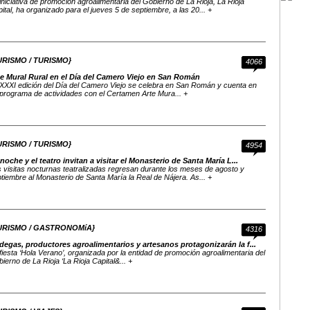
iniciativa de promoción agroalimentaria del Gobierno de La Rioja, La Rioja
ital, ha organizado para el jueves 5 de septiembre, a las 20... +
URISMO / TURISMO}
4066
te Mural Rural en el Día del Camero Viejo en San Román
XXXI edición del Día del Camero Viejo se celebra en San Román y cuenta en
programa de actividades con el Certamen Arte Mura... +
URISMO / TURISMO}
4954
noche y el teatro invitan a visitar el Monasterio de Santa María L...
 visitas nocturnas teatralizadas regresan durante los meses de agosto y
tiembre al Monasterio de Santa María la Real de Nájera. As... +
URISMO / GASTRONOMíA}
4316
degas, productores agroalimentarios y artesanos protagonizarán la f...
fiesta ‘Hola Verano’, organizada por la entidad de promoción agroalimentaria del
ierno de La Rioja ‘La Rioja Capital&... +