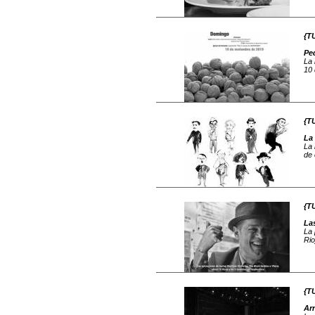
{T
Ped
La 
10 
{T
La 
La 
de 
{T
La
La 
Rio
{T
Ar