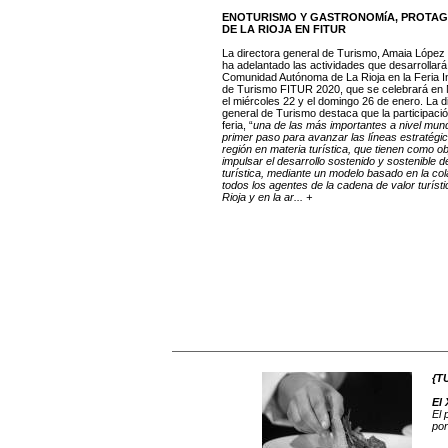
ENOTURISMO Y GASTRONOMíA, PROTAG
DE LA RIOJA EN FITUR
La directora general de Turismo, Amaia López
ha adelantado las actividades que desarrollará
Comunidad Autónoma de La Rioja en la Feria I
de Turismo FITUR 2020, que se celebrará en 
el miércoles 22 y el domingo 26 de enero. La d
general de Turismo destaca que la participaci
feria, “
una de las más importantes a nivel mundi
primer paso para avanzar las líneas estratégic
región en materia turística, que tienen como ob
impulsar el desarrollo sostenido y sostenible de
turística, mediante un modelo basado en la co
todos los agentes de la cadena de valor turíst
Rioja y en la ar... +
{T
El 
El 
por