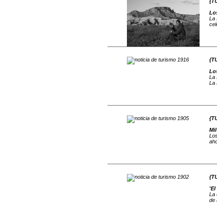
{T
Los
La 
cel
{T
Los
La 
La 
{T
Mil
Los
aho
{T
'El
La 
de 