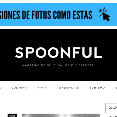
E
CULTURA
VIVIR
TENDENCIAS
TURISMO
LO MÁ
4708