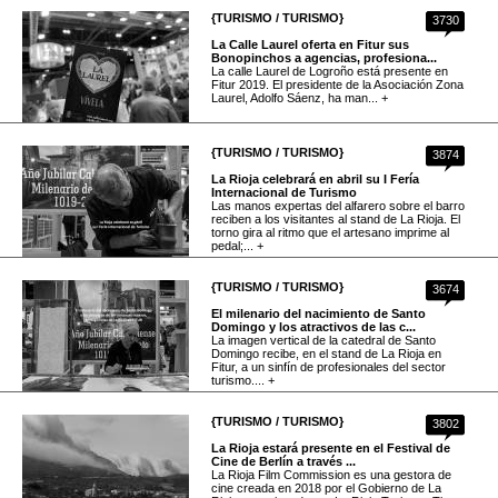
{TURISMO / TURISMO}
3730
La Calle Laurel oferta en Fitur sus
Bonopinchos a agencias, profesiona...
La calle Laurel de Logroño está presente en
Fitur 2019. El presidente de la Asociación Zona
Laurel, Adolfo Sáenz, ha man... +
{TURISMO / TURISMO}
3874
La Rioja celebrará en abril su I Fería
Internacional de Turismo
Las manos expertas del alfarero sobre el barro
reciben a los visitantes al stand de La Rioja. El
torno gira al ritmo que el artesano imprime al
pedal;... +
{TURISMO / TURISMO}
3674
El milenario del nacimiento de Santo
Domingo y los atractivos de las c...
La imagen vertical de la catedral de Santo
Domingo recibe, en el stand de La Rioja en
Fitur, a un sinfín de profesionales del sector
turismo.... +
{TURISMO / TURISMO}
3802
La Rioja estará presente en el Festival de
Cine de Berlín a través ...
La Rioja Film Commission es una gestora de
cine creada en 2018 por el Gobierno de La