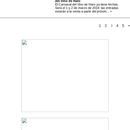
del Vino de Haro
El Carnaval del Vino de Haro ya tiene fechas.
Será el 1 y 2 de marzo de 2019. las entradas
estarán a la venta a partir del próxim... +
1
2
3
4
5
>