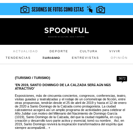
ACTUALIDAD
DEPORTE
CULTURA
VIVIR
TENDENCIAS
TURISMO
ENTREVISTAS
OPINIÓN
{TURISMO / TURISMO}
3672
'EN 2019, SANTO DOMINGO DE LA CALZADA SERá AúN MáS
ATRACTIVO'
Exposiciones, más de cincuenta conciertos, congresos, conferencias, teatro,
visitas guiadas y teatralizadas y el rodaje de un cortometraje de ficción, entre
otras propuestas, tendrán desde el 25 de abril de 2019 y hasta el 12 de enero
de 2020 a Santo Domingo de la Calzada como protagonista. La ciudad
calceatense acogerá así un amplio programa de actividades para celebrar el
Año Jubilar con motivo del Milenario del Nacimiento de Domingo García
(1019), Santo Domingo de la Calzada, del que la ciudad riojalteña, en cuya
creación y desarrollo tuvo parte activa y esencial, tomó su nombre. Así, en
2019, Santo Domingo revivirá la inspiración transformadora del espíritu que
siempre acompa&ntil... +