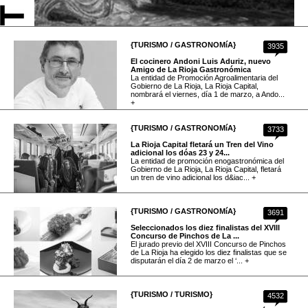
{TURISMO / GASTRONOMíA}
3935
El cocinero Andoni Luis Aduriz, nuevo
Amigo de La Rioja Gastronómica
La entidad de Promoción Agroalimentaria del
Gobierno de La Rioja, La Rioja Capital,
nombrará el viernes, día 1 de marzo, a Ando...
+
{TURISMO / GASTRONOMíA}
3733
La Rioja Capital fletará un Tren del Vino
adicional los dóas 23 y 24...
La entidad de promoción enogastronómica del
Gobierno de La Rioja, La Rioja Capital, fletará
un tren de vino adicional los d&iac... +
{TURISMO / GASTRONOMíA}
3691
Seleccionados los diez finalistas del XVIII
Concurso de Pinchos de La ...
El jurado previo del XVIII Concurso de Pinchos
de La Rioja ha elegido los diez finalistas que se
disputarán el día 2 de marzo el ‘... +
{TURISMO / TURISMO}
4532