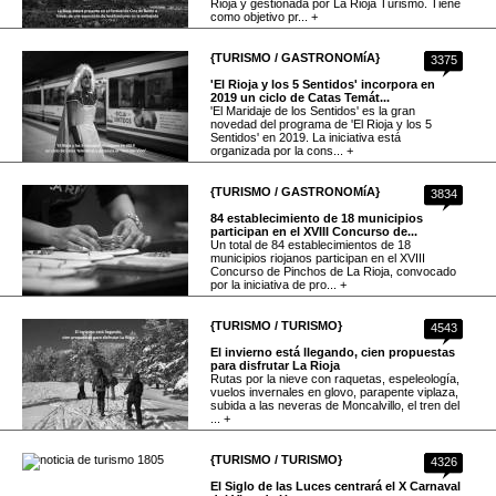
Rioja y gestionada por La Rioja Turismo. Tiene
como objetivo pr... +
{TURISMO / GASTRONOMíA}
3375
'El Rioja y los 5 Sentidos' incorpora en
2019 un ciclo de Catas Temát...
'El Maridaje de los Sentidos' es la gran
novedad del programa de 'El Rioja y los 5
Sentidos' en 2019. La iniciativa está
organizada por la cons... +
{TURISMO / GASTRONOMíA}
3834
84 establecimiento de 18 municipios
participan en el XVIII Concurso de...
Un total de 84 establecimientos de 18
municipios riojanos participan en el XVIII
Concurso de Pinchos de La Rioja, convocado
por la iniciativa de pro... +
{TURISMO / TURISMO}
4543
El invierno está llegando, cien propuestas
para disfrutar La Rioja
Rutas por la nieve con raquetas, espeleología,
vuelos invernales en glovo, parapente viplaza,
subida a las neveras de Moncalvillo, el tren del
... +
{TURISMO / TURISMO}
4326
El Siglo de las Luces centrará el X Carnaval