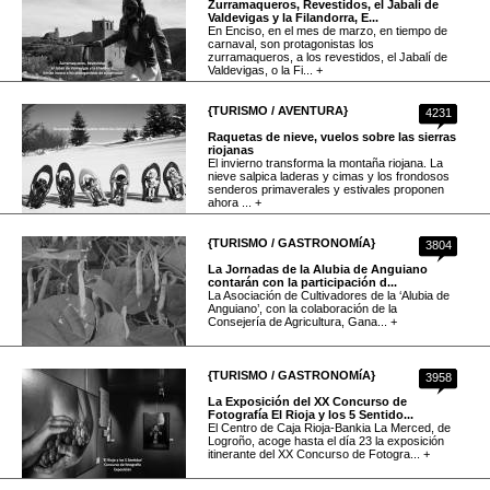
Zurramaqueros, Revestidos, el Jabalí de
Valdevigas y la Filandorra, E...
En Enciso, en el mes de marzo, en tiempo de
carnaval, son protagonistas los
zurramaqueros, a los revestidos, el Jabalí de
Valdevigas, o la Fi... +
{TURISMO / AVENTURA}
4231
Raquetas de nieve, vuelos sobre las sierras
riojanas
El invierno transforma la montaña riojana. La
nieve salpica laderas y cimas y los frondosos
senderos primaverales y estivales proponen
ahora ... +
{TURISMO / GASTRONOMíA}
3804
La Jornadas de la Alubia de Anguiano
contarán con la participación d...
La Asociación de Cultivadores de la ‘Alubia de
Anguiano’, con la colaboración de la
Consejería de Agricultura, Gana... +
{TURISMO / GASTRONOMíA}
3958
La Exposición del XX Concurso de
Fotografía El Rioja y los 5 Sentido...
El Centro de Caja Rioja-Bankia La Merced, de
Logroño, acoge hasta el día 23 la exposición
itinerante del XX Concurso de Fotogra... +